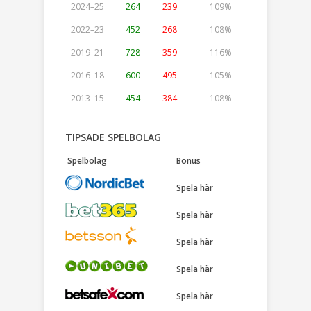
2024–25
264
239
109%
2022–23
452
268
108%
2019–21
728
359
116%
2016–18
600
495
105%
2013–15
454
384
108%
TIPSADE SPELBOLAG
Spelbolag
Bonus
Spela här
Spela här
Spela här
Spela här
Spela här