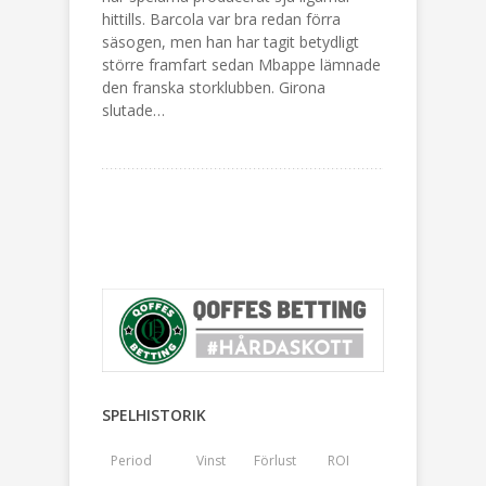
hittills. Barcola var bra redan förra
säsogen, men han har tagit betydligt
större framfart sedan Mbappe lämnade
den franska storklubben. Girona
slutade…
SPELHISTORIK
Period
Vinst
Förlust
ROI