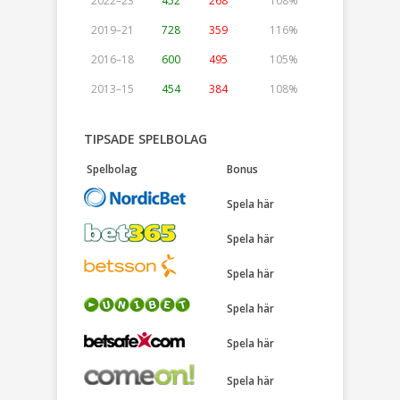
2022–23
452
268
108%
2019–21
728
359
116%
2016–18
600
495
105%
2013–15
454
384
108%
TIPSADE SPELBOLAG
Spelbolag
Bonus
Spela här
Spela här
Spela här
Spela här
Spela här
Spela här