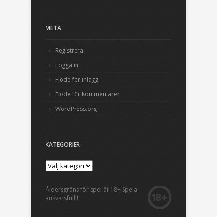
META
Registrera
Logga in
Flöde för inlägg
Flöde för kommentarer
WordPress.org
KATEGORIER
Åldersgräns för spel är 18+ Spela
ansvarsfullt!