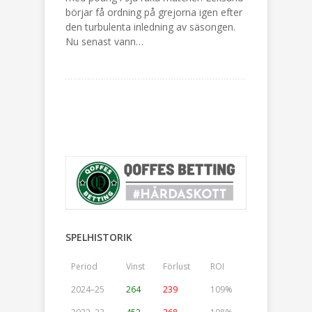
börjar få ordning på grejorna igen efter
den turbulenta inledning av säsongen.
Nu senast vann…
SPELHISTORIK
Period
Vinst
Förlust
ROI
2024–25
264
239
109%