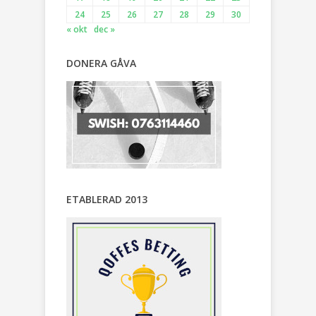
24
25
26
27
28
29
30
« okt
dec »
DONERA GÅVA
ETABLERAD 2013