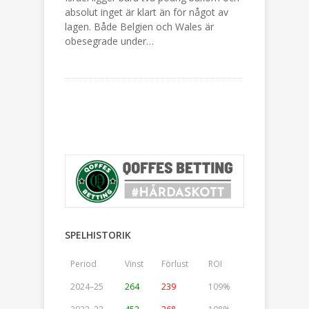
absolut inget är klart än för något av
lagen. Både Belgien och Wales är
obesegrade under…
SPELHISTORIK
Period
Vinst
Förlust
ROI
2024–25
264
239
109%