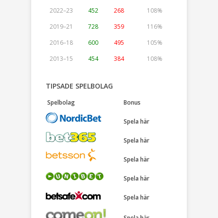
2022–23
452
268
108%
2019–21
728
359
116%
2016–18
600
495
105%
2013–15
454
384
108%
TIPSADE SPELBOLAG
Spelbolag
Bonus
Spela här
Spela här
Spela här
Spela här
Spela här
Spela här