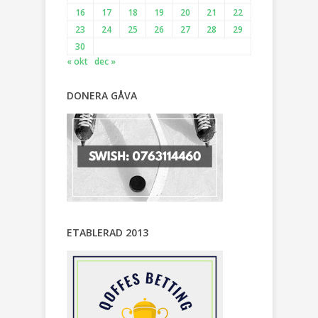
16
17
18
19
20
21
22
23
24
25
26
27
28
29
30
« okt
dec »
DONERA GÅVA
ETABLERAD 2013