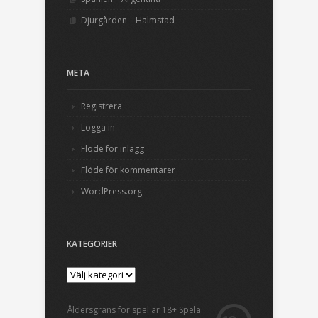
Djurgården – Halmstad
META
Registrera
Logga in
Flöde för inlägg
Flöde för kommentarer
WordPress.org
KATEGORIER
Åldersgräns för spel är 18+ Spela