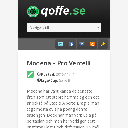
Modena – Pro Vercelli
Postad:
2015/11/14
Liga/Cup:
Serie B
Modena har varit kända de senaste
åren som ett stabilt hemmalag och det
är också på Stadio Alberto Braglia man
tagit mesta av sina poäng denna
säsongen. Dock har man varit usla på
bortaplan och man har verkligen sett
bristerna i laget och defensiven. 16 mål