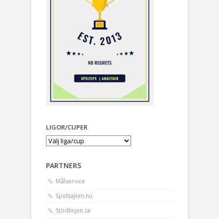
LIGOR/CUPER
PARTNERS
Målservice
Spelsajten.nu
Stödlinjen.se