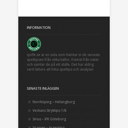
INFORMATION
qoffe.se är en sida som hämtar in de senaste
speltipsen från olika källor, främst från nätet
och samlar de på ett ställe. Det har aldrig
varit lättare att hitta speltips och analyser.
SENASTE INLÄGGEN
Norrköping – Helsingborg
Veckans Stryktips 1/8
Sirius – IFK Göteborg
Spanien – Argentina