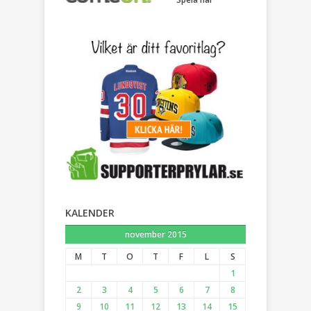
KALENDER
november 2015
M
T
O
T
F
L
S
1
2
3
4
5
6
7
8
9
10
11
12
13
14
15