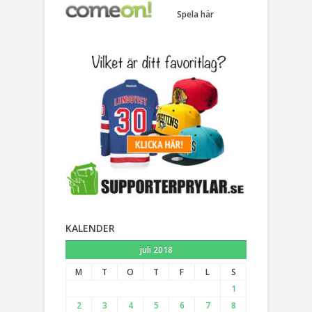
Spela här
KALENDER
juli 2018
M
T
O
T
F
L
S
1
2
3
4
5
6
7
8