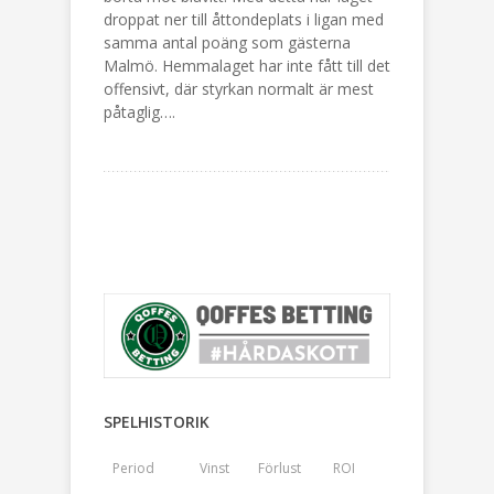
droppat ner till åttondeplats i ligan med
samma antal poäng som gästerna
Malmö. Hemmalaget har inte fått till det
offensivt, där styrkan normalt är mest
påtaglig….
SPELHISTORIK
Period
Vinst
Förlust
ROI