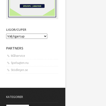
LIGOR/CUPER
PARTNERS
Målservice
Spelsajten.nu
Stödlinjen.se
KATEGORIER