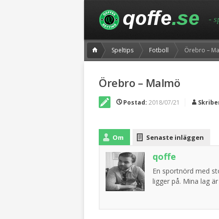
- 
Speltips
Fotboll
Örebro – M
Örebro – Malmö
Postad:
2018/07/21
Skribe
Om
Senaste inläggen
qoffe
En sportnörd med sto
ligger på. Mina lag 