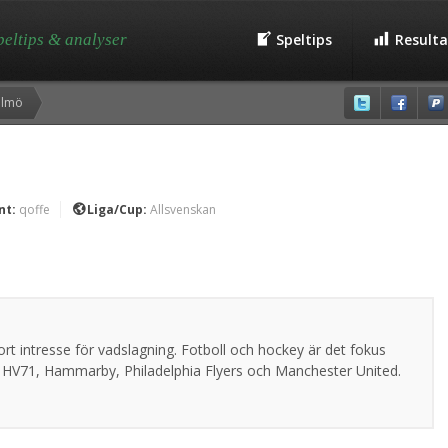
speltips & analyser
Speltips
Resulta
almö
nt:
qoffe
Liga/Cup:
Allsvenskan
rt intresse för vadslagning. Fotboll och hockey är det fokus
är HV71, Hammarby, Philadelphia Flyers och Manchester United.