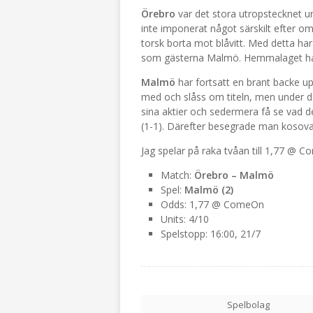
Örebro
var det stora utropstecknet u
inte imponerat något särskilt efter o
torsk borta mot blåvitt. Med detta har
som gästerna Malmö. Hemmalaget har in
Malmö
har fortsatt en brant backe u
med och slåss om titeln, men under d
sina aktier och sedermera få se vad d
(1-1). Därefter besegrade man kosov
Jag spelar på raka tvåan till 1,77 @ 
Match:
Örebro – Malmö
Spel:
Malmö (2)
Odds: 1,77 @ ComeOn
Units: 4/10
Spelstopp: 16:00, 21/7
Spelbolag