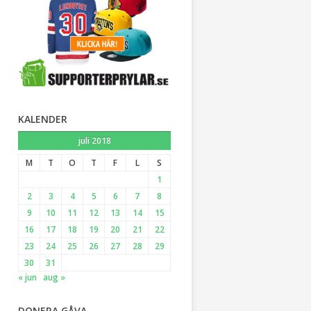
KALENDER
juli 2018
M
T
O
T
F
L
S
1
2
3
4
5
6
7
8
9
10
11
12
13
14
15
16
17
18
19
20
21
22
23
24
25
26
27
28
29
30
31
« jun
aug »
DONERA GÅVA