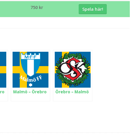
750 kr
Spela här!
ro
Malmö – Örebro
Örebro – Malmö