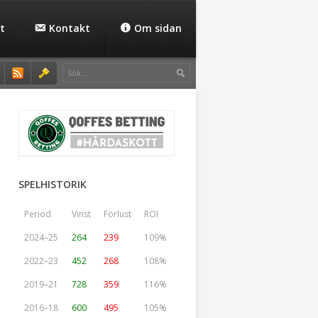
t
Kontakt
Om sidan
SPELHISTORIK
Period
Vinst
Förlust
ROI
2024–25
264
239
109%
2022–23
452
268
108%
2019–21
728
359
116%
2016–18
600
495
105%