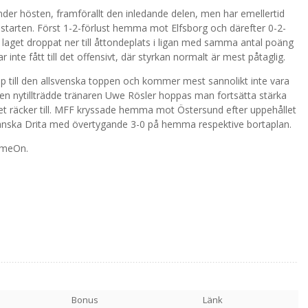
nder hösten, framförallt den inledande delen, men har emellertid
mstarten. Först 1-2-förlust hemma mot Elfsborg och därefter 0-2-
 laget droppat ner till åttondeplats i ligan med samma antal poäng
te fått till det offensivt, där styrkan normalt är mest påtaglig.
pp till den allsvenska toppen och kommer mest sannolikt inte vara
en nytillträdde tränaren Uwe Rösler hoppas man fortsätta stärka
et räcker till. MFF kryssade hemma mot Östersund efter uppehållet
anska Drita med övertygande 3-0 på hemma respektive bortaplan.
ComeOn.
Bonus
Länk