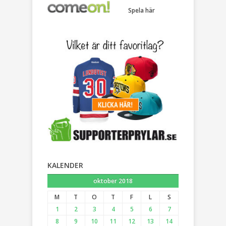
Spela här
KALENDER
oktober 2018
M
T
O
T
F
L
S
1
2
3
4
5
6
7
8
9
10
11
12
13
14