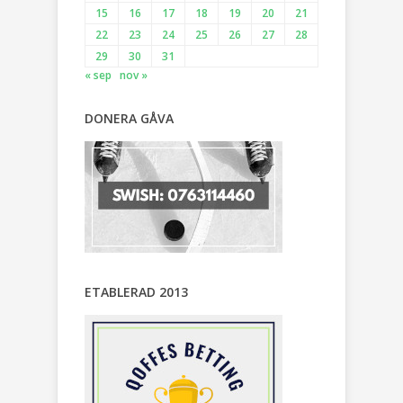
15
16
17
18
19
20
21
22
23
24
25
26
27
28
29
30
31
« sep
nov »
DONERA GÅVA
ETABLERAD 2013