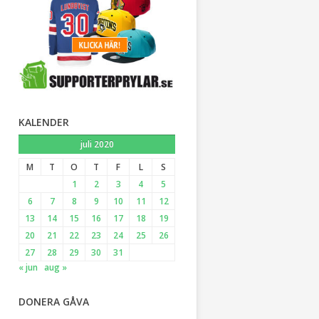
KALENDER
juli 2020
M
T
O
T
F
L
S
1
2
3
4
5
6
7
8
9
10
11
12
13
14
15
16
17
18
19
20
21
22
23
24
25
26
27
28
29
30
31
« jun
aug »
DONERA GÅVA