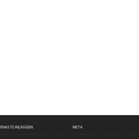
SENASTE INLÄGGEN
META