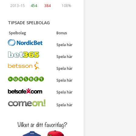
2013–15
454
384
108%
TIPSADE SPELBOLAG
Spelbolag
Bonus
Spela här
Spela här
Spela här
Spela här
Spela här
Spela här