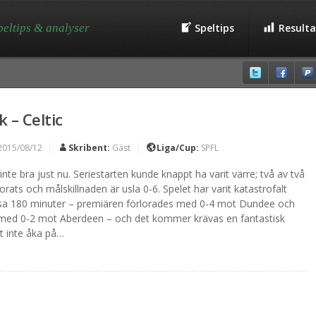
speltips & analyser
Speltips
Resulta
 – Celtic
015/08/12
Skribent:
Gäst
Liga/Cup:
SPFL
nte bra just nu. Seriestarten kunde knappt ha varit värre; två av två
orats och målskillnaden är usla 0-6. Spelet har varit katastrofalt
ssa 180 minuter – premiären förlorades med 0-4 mot Dundee och
med 0-2 mot Aberdeen – och det kommer krävas en fantastisk
tt inte åka på…