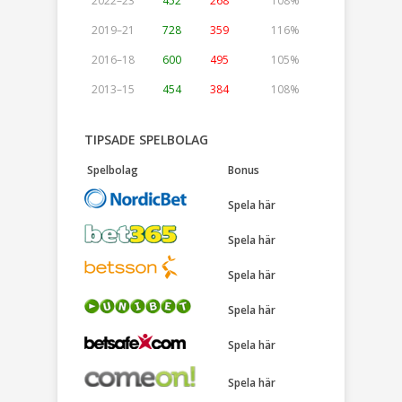
2022–23
452
268
108%
2019–21
728
359
116%
2016–18
600
495
105%
2013–15
454
384
108%
TIPSADE SPELBOLAG
Spelbolag
Bonus
Spela här
Spela här
Spela här
Spela här
Spela här
Spela här