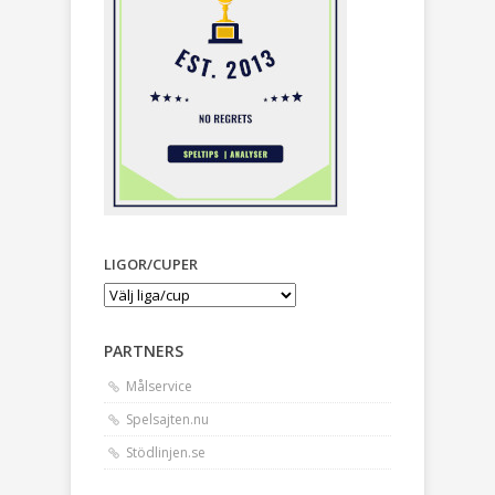
LIGOR/CUPER
PARTNERS
Målservice
Spelsajten.nu
Stödlinjen.se