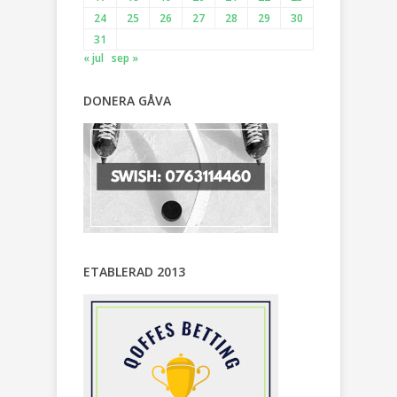
24
25
26
27
28
29
30
31
« jul
sep »
DONERA GÅVA
ETABLERAD 2013