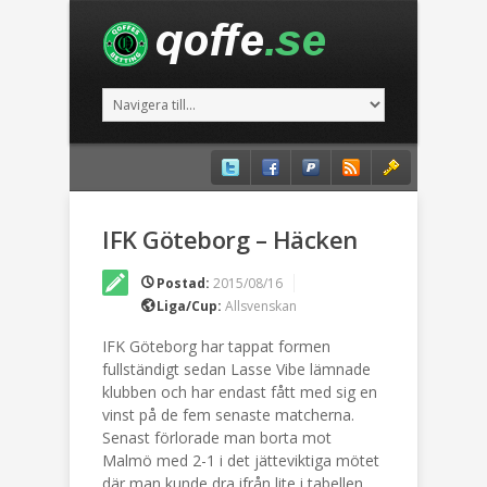
IFK Göteborg – Häcken
Postad:
2015/08/16
Liga/Cup:
Allsvenskan
IFK Göteborg har tappat formen
fullständigt sedan Lasse Vibe lämnade
klubben och har endast fått med sig en
vinst på de fem senaste matcherna.
Senast förlorade man borta mot
Malmö med 2-1 i det jätteviktiga mötet
där man kunde dra ifrån lite i tabellen