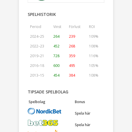
SPELHISTORIK
Period
Vinst
Förlust
ROI
2024–25
264
239
109%
2022–23
452
268
108%
2019–21
728
359
116%
2016–18
600
495
105%
2013–15
454
384
108%
TIPSADE SPELBOLAG
Spelbolag
Bonus
Spela här
Spela här