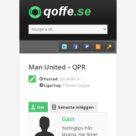
Man United – QPR
Postad:
2014/09/14
Liga/Cup:
Premier League
Om
Senaste inläggen
Gäst
Bettingtips från
läsarna. Här finner