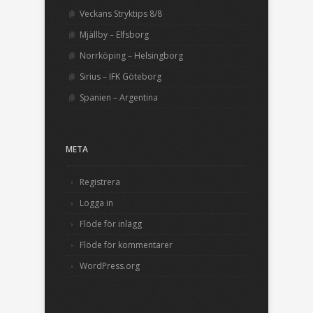
Veckans Stryktips 8/8
Mjällby – Elfsborg
Norrköping – Helsingborg
Sirius – IFK Göteborg
Spanien – Argentina
META
Registrera
Logga in
Flöde för inlägg
Flöde för kommentarer
WordPress.org