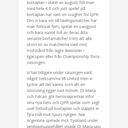
bortaplan i slutet av augusti föll man
med hela 4-0 och just spelet på
bortaplan har varit en svaghet för QPR.
Om vi bara ser till tävlingsmatcher har
man förlorat fem, spelat en oavgjord
och bara vunnit två av deras åtta
senaste bortamatcher trots att alla
utom en av matcherna varit mot
motstånd från lägre divisioner i
ligacupen eller från Championship förra
säsongen.
Vi har tidigare under säsongen varit
något tveksamma till United men vi
tycker att det känns som att en
islossning ligger runt hörnet. Di Maria
och Falcao gör hemmapremiär inför
sina nya fans och QPR spelar som sagt
usel fotboll på bortaplan och släppte in
fyra mål mot Spurs nyligen. När
Argentina spelade mot Tyskland under
landslagsuppehållet visade Di Maria upp