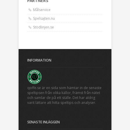
PARTNERS
Målservice
Spelsajten.nu
Stödlinjen.se
INFORMATION
qoffe.se är en sida som hämtar in de senaste
speltipsen från olika källor, främst från nätet
och samlar de på ett ställe. Det har aldrig
varit lättare att hitta speltips och analyser.
SENASTE INLÄGGEN