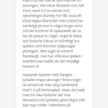
match nu när man är fyra matcher in i
säsongen. Inte minst förlusten mot MK
Dons samt 0-0 nu senast mot
nykomlingen Burnley har fått vissa att
börja tappa tålamodet men United har
samtidigt plockat in några tunga namn
och det kommer bli spännande att se
hur de passar in i laget. Angel di Maria
och Radame Falcao är två riktigt bra
spelare som kommer hjälpa laget
ytterligare. Men laget är extremt
framtungt, man har offensiva spelare i
överflöd men bakåt ser det betydligt
tunnare ut.
Gästande Queens Park Rangers
lyckades knipa säsongen första seger
nu senast när man slog Sunderland
med 1-0 på hemmaplan. Innan det hade
man tre raka förluster där man
dessutom inte lyckades göra något mål.
När man mötte Tottenham på