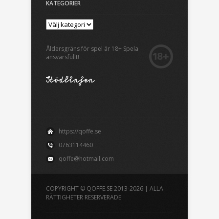
KATEGORIER
Åldersgräns för spel är 18+ Spela
ansvarsfullt!
https://qoffe.se
0763114460
qoffe@hotmail.com
COPYRIGHT © QOFFE.SE 2013-2026 | ALLA
RÄTTIGHETER RESERVERADE