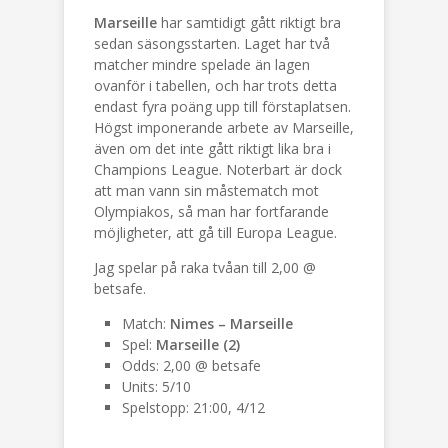
Marseille
har samtidigt gått riktigt bra
sedan säsongsstarten. Laget har två
matcher mindre spelade än lagen
ovanför i tabellen, och har trots detta
endast fyra poäng upp till förstaplatsen.
Högst imponerande arbete av Marseille,
även om det inte gått riktigt lika bra i
Champions League. Noterbart är dock
att man vann sin måstematch mot
Olympiakos, så man har fortfarande
möjligheter, att gå till Europa League.
Jag spelar på raka tvåan till 2,00 @
betsafe.
Match:
Nimes – Marseille
Spel:
Marseille (2)
Odds: 2,00 @ betsafe
Units: 5/10
Spelstopp: 21:00, 4/12