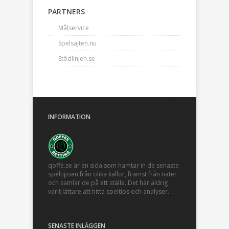
PARTNERS
Målservice
Spelsajten.nu
Stödlinjen.se
INFORMATION
qoffe.se är en sida som hämtar in de senaste
speltipsen från olika källor, främst från nätet
och samlar de på ett ställe. Det har aldrig
varit lättare att hitta speltips och analyser.
SENASTE INLÄGGEN