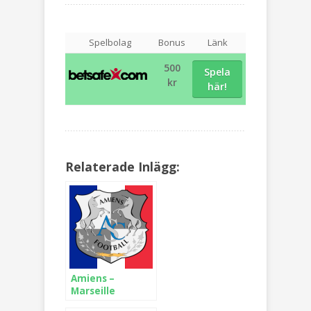
Spelbolag
Bonus
Länk
500
Spela
kr
här!
Relaterade Inlägg:
Amiens –
Marseille