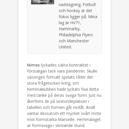
vadslagning. Fotboll
och hockey är det
fokus ligger på. Mina
lag är HV71,
Hammarby,
Philadelphia Flyers
och Manchester
United.
Nimes
lyckades säkra kontraktet i
förstaligan tack vare pandemin. Skulle
säsongen fortsatt spelats råder det
stora frågetecken kring, om
hemmaklubben hade lyckats fixa detta
med tanke på deras svaga form. Just nu
återfinns de på sextondeplatsen i
tabellen och formen går nedåt. Ikväll
väntar dessutom ett mycket svårt möte
mot formstarka Marseille. Hemmalaget
är formsvaga i skrivande stund.