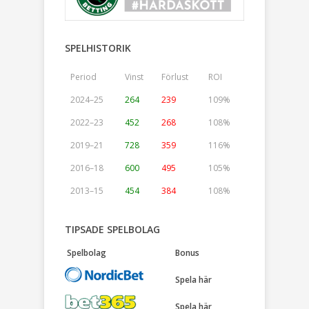
SPELHISTORIK
Period
Vinst
Förlust
ROI
2024–25
264
239
109%
2022–23
452
268
108%
2019–21
728
359
116%
2016–18
600
495
105%
2013–15
454
384
108%
TIPSADE SPELBOLAG
Spelbolag
Bonus
Spela här
Spela här