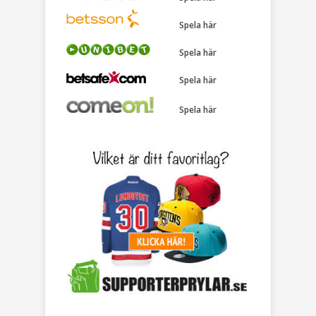
Spela här
Spela här
Spela här
Spela här