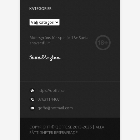
KATEGORIER
Åldersgräns för spel är 18+ Spela
ansvarsfullt!
https://qoffe.se
0763114460
qoffe@hotmail.com
COPYRIGHT © QOFFE.SE 2013-2026 | ALLA
RÄTTIGHETER RESERVERADE