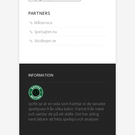
PARTNERS
Målservice
Spelsajten.nu
Stödlinjen.se
INFORMATION
qoffe.se är en sida som hämtar in de senaste
speltipsen från olika källor, främst från nätet
och samlar de på ett ställe. Det har aldrig
varit lättare att hitta speltips och analyser.