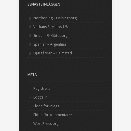
SENASTE INLÄGGEN
Norrköping – Helsingborg
Veckans Stryktips 1/8
Sirius – IFK Göteborg
Spanien – Argentina
Djurgården – Halmstad
META
Registrera
Logga in
Flöde för inlägg
Flöde för kommentarer
WordPress.org