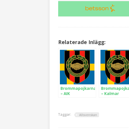
Relaterade Inlägg:
Brommapojkarna
Brommapojk
– AIK
– Kalmar
Taggar:
Allsvenskan