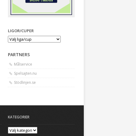
LIGOR/CUPER
PARTNERS
Målservice
Spelsajten.nu
Stödlinjen.se
KATEGORIER