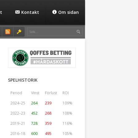
t
Kontakt
Om sidan
SPELHISTORIK
Period
Vinst
Förlust
ROI
2024–25
264
239
109%
2022–23
452
268
108%
2019–21
728
359
116%
2016–18
600
495
105%