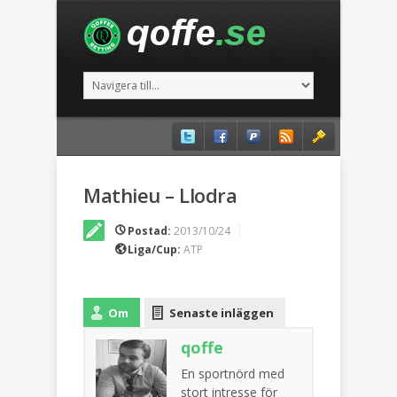
Mathieu – Llodra
Postad:
2013/10/24
Liga/Cup:
ATP
Om
Senaste inläggen
qoffe
En sportnörd med
stort intresse för