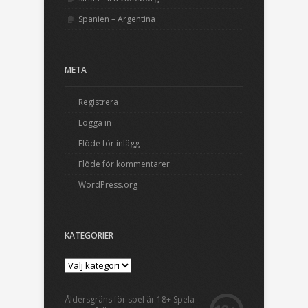
Spanien – Argentina
META
Registrera
Logga in
Flöde för inlägg
Flöde för kommentarer
WordPress.org
KATEGORIER
Åldersgräns för spel är 18+ Spela