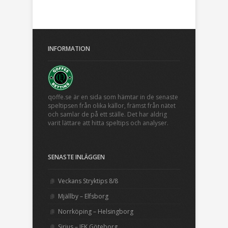
INFORMATION
qoffe.se är en sida som hämtar in de senaste
speltipsen från olika källor, främst från nätet
och samlar de på ett ställe. Det har aldrig
varit lättare att hitta speltips och analyser.
SENASTE INLÄGGEN
Veckans Stryktips 8/8
Mjällby – Elfsborg
Norrköping – Helsingborg
Sirius – IFK Göteborg