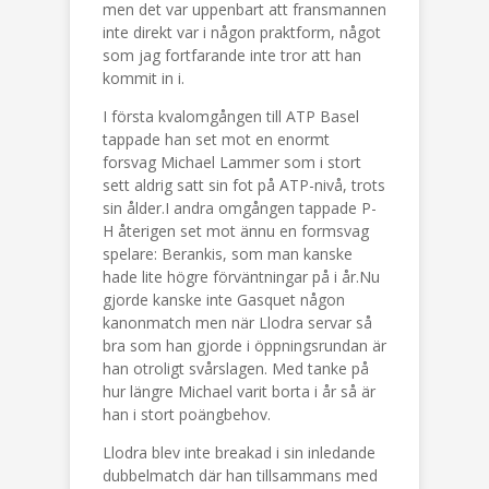
men det var uppenbart att fransmannen
inte direkt var i någon praktform, något
som jag fortfarande inte tror att han
kommit in i.
I första kvalomgången till ATP Basel
tappade han set mot en enormt
forsvag Michael Lammer som i stort
sett aldrig satt sin fot på ATP-nivå, trots
sin ålder.I andra omgången tappade P-
H återigen set mot ännu en formsvag
spelare: Berankis, som man kanske
hade lite högre förväntningar på i år.Nu
gjorde kanske inte Gasquet någon
kanonmatch men när Llodra servar så
bra som han gjorde i öppningsrundan är
han otroligt svårslagen. Med tanke på
hur längre Michael varit borta i år så är
han i stort poängbehov.
Llodra blev inte breakad i sin inledande
dubbelmatch där han tillsammans med