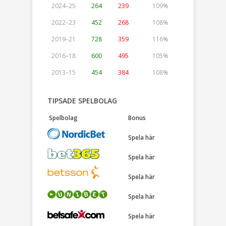
2024–25
264
239
109%
2022–23
452
268
108%
2019–21
728
359
116%
2016–18
600
495
105%
2013–15
454
384
108%
TIPSADE SPELBOLAG
Spelbolag
Bonus
Spela här
Spela här
Spela här
Spela här
Spela här