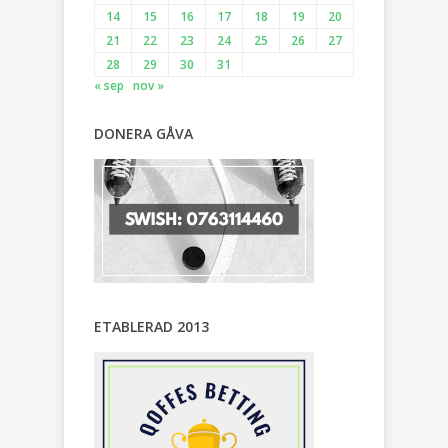
14
15
16
17
18
19
20
21
22
23
24
25
26
27
28
29
30
31
« sep
nov »
DONERA GÅVA
ETABLERAD 2013