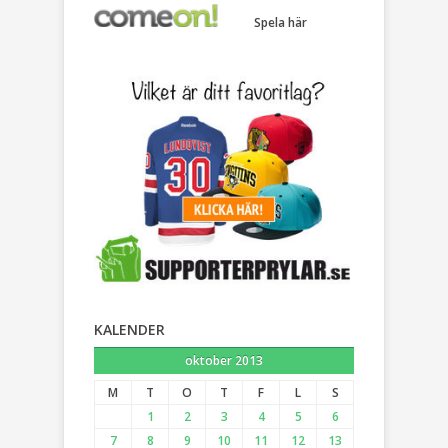
Spela här
KALENDER
oktober 2013
M
T
O
T
F
L
S
1
2
3
4
5
6
7
8
9
10
11
12
13