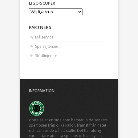
LIGOR/CUPER
PARTNERS
Målservice
Spelsajten.nu
Stödlinjen.se
INFORMATION
qoffe.se är en sida som hämtar in de senaste
speltipsen från olika källor, främst från nätet
och samlar de på ett ställe. Det har aldrig
varit lättare att hitta speltips och analyser.