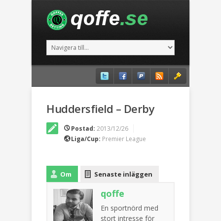
Huddersfield – Derby
Postad:
2013/12/26
Liga/Cup:
Premier League
Om
Senaste inläggen
qoffe
En sportnörd med
stort intresse för