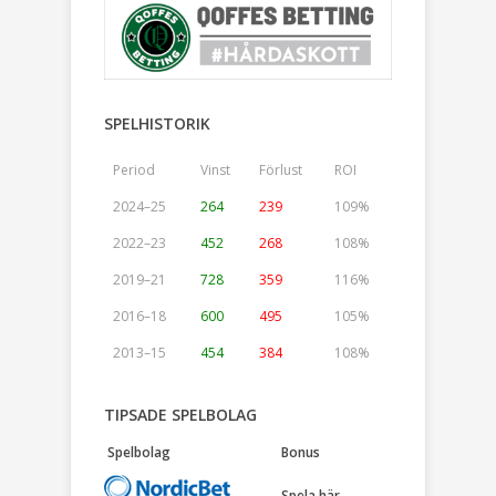
SPELHISTORIK
Period
Vinst
Förlust
ROI
2024–25
264
239
109%
2022–23
452
268
108%
2019–21
728
359
116%
2016–18
600
495
105%
2013–15
454
384
108%
TIPSADE SPELBOLAG
Spelbolag
Bonus
Spela här