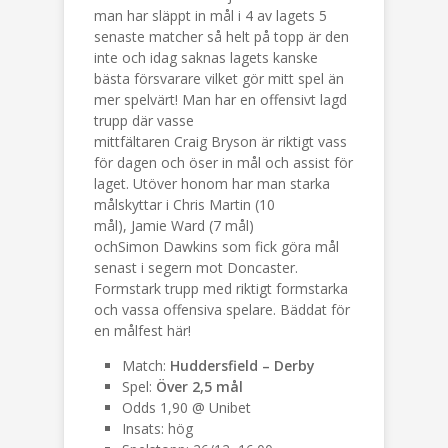
man har släppt in mål i 4 av lagets 5
senaste matcher så helt på topp är den
inte och idag saknas lagets kanske
bästa försvarare vilket gör mitt spel än
mer spelvärt! Man har en offensivt lagd
trupp där vasse
mittfältaren Craig Bryson är riktigt vass
för dagen och öser in mål och assist för
laget. Utöver honom har man starka
målskyttar i Chris Martin (10
mål), Jamie Ward (7 mål)
ochSimon Dawkins som fick göra mål
senast i segern mot Doncaster.
Formstark trupp med riktigt formstarka
och vassa offensiva spelare. Bäddat för
en målfest här!
Match:
Huddersfield – Derby
Spel:
Över 2,5 mål
Odds 1,90 @ Unibet
Insats: hög