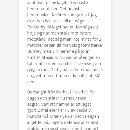
varit över i 4 av lagets 5 senaste
hemmamatcher. Det är just
hemmaplansfavören som gör att jag
tror man kan ställa till de något
för Derby då laget har en förmåga att
höja sig när man ställs mot bättre
motstånd, det såg man inte minst för 2
matcher sedan då man slog formstarka
Burnley med 2-1 hemma på John
Smith’s Stadium. Nu väntar återigen en
tuff match men man har 2 raka segrar i
ryggen mot Derby på sin hemmaplan så
nog vet man att man är kapabla att slå
dem!
Derby
går från klarhet till klarhet för
dagen och ståtar nu med7 raka
segrar. Värt att nämna är att laget
gjort 2 mål eller fler i 6 av dessa 7
matcher så offensiven är det verkligen
inget fel på. Lagets defensiv är relativt
stabila men visst svajar den ibland och