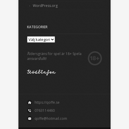
WordPress.org
KATEGORIER
Åldersgräns för spel är 18+ Spela
ansvarsfullt!
https://qoffe.se
0763114460
qoffe@hotmail.com