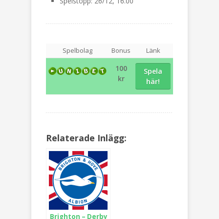
Spelstopp: 26/12, 16.00
Spelbolag
Bonus
Länk
100
Spela
kr
här!
Relaterade Inlägg:
Brighton – Derby