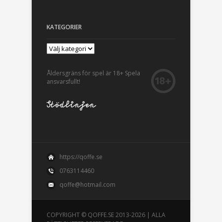
KATEGORIER
Åldersgräns för spel är 18+ Spela
ansvarsfullt!
https://qoffe.se
0763114460
qoffe@hotmail.com
COPYRIGHT © QOFFE.SE 2013-2026 | ALLA