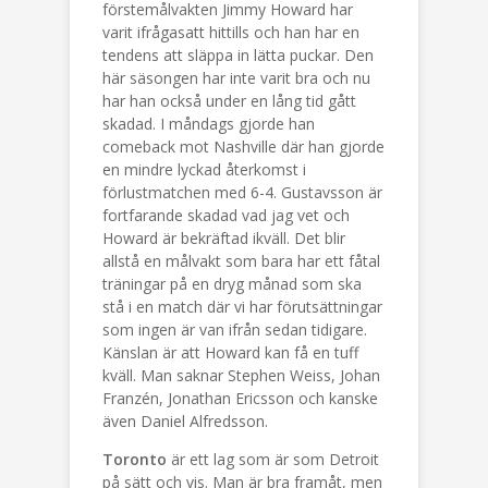
förstemålvakten Jimmy Howard har
varit ifrågasatt hittills och han har en
tendens att släppa in lätta puckar. Den
här säsongen har inte varit bra och nu
har han också under en lång tid gått
skadad. I måndags gjorde han
comeback mot Nashville där han gjorde
en mindre lyckad återkomst i
förlustmatchen med 6-4. Gustavsson är
fortfarande skadad vad jag vet och
Howard är bekräftad ikväll. Det blir
allstå en målvakt som bara har ett fåtal
träningar på en dryg månad som ska
stå i en match där vi har förutsättningar
som ingen är van ifrån sedan tidigare.
Känslan är att Howard kan få en tuff
kväll. Man saknar Stephen Weiss, Johan
Franzén, Jonathan Ericsson och kanske
även Daniel Alfredsson.
Toronto
är ett lag som är som Detroit
på sätt och vis. Man är bra framåt, men