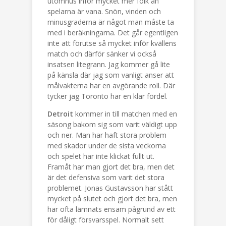
utomhus inför mycket mer folk än
spelarna är vana. Snön, vinden och
minusgraderna är något man måste ta
med i beräkningarna. Det går egentligen
inte att förutse så mycket inför kvällens
match och därför sänker vi också
insatsen litegrann. Jag kommer gå lite
på känsla där jag som vanligt anser att
målvakterna har en avgörande roll. Där
tycker jag Toronto har en klar fördel.
Detroit
kommer in till matchen med en
säsong bakom sig som varit väldigt upp
och ner. Man har haft stora problem
med skador under de sista veckorna
och spelet har inte klickat fullt ut.
Framåt har man gjort det bra, men det
är det defensiva som varit det stora
problemet. Jonas Gustavsson har stått
mycket på slutet och gjort det bra, men
har ofta lämnats ensam pågrund av ett
för dåligt försvarsspel. Normalt sett