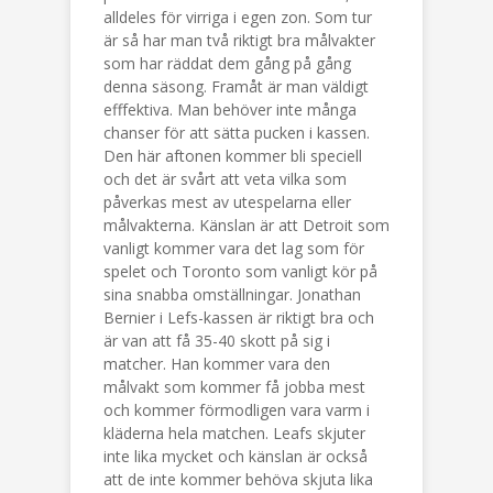
alldeles för virriga i egen zon. Som tur
är så har man två riktigt bra målvakter
som har räddat dem gång på gång
denna säsong. Framåt är man väldigt
efffektiva. Man behöver inte många
chanser för att sätta pucken i kassen.
Den här aftonen kommer bli speciell
och det är svårt att veta vilka som
påverkas mest av utespelarna eller
målvakterna. Känslan är att Detroit som
vanligt kommer vara det lag som för
spelet och Toronto som vanligt kör på
sina snabba omställningar. Jonathan
Bernier i Lefs-kassen är riktigt bra och
är van att få 35-40 skott på sig i
matcher. Han kommer vara den
målvakt som kommer få jobba mest
och kommer förmodligen vara varm i
kläderna hela matchen. Leafs skjuter
inte lika mycket och känslan är också
att de inte kommer behöva skjuta lika