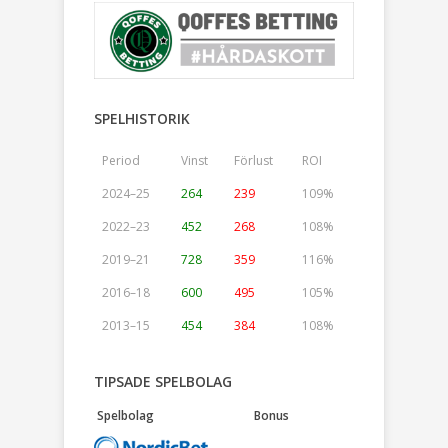
SPELHISTORIK
Period
Vinst
Förlust
ROI
2024–25
264
239
109%
2022–23
452
268
108%
2019–21
728
359
116%
2016–18
600
495
105%
2013–15
454
384
108%
TIPSADE SPELBOLAG
Spelbolag
Bonus