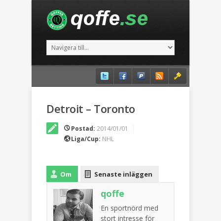
Detroit – Toronto
Postad:
2014/01/01
Liga/Cup:
NHL
Om
Senaste inläggen
qoffe
En sportnörd med
stort intresse för