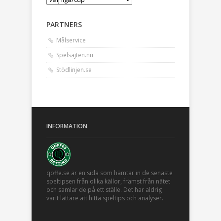
PARTNERS
Målservice
Spelsajten.nu
Stödlinjen.se
INFORMATION
qoffe.se är en sida som hämtar in de senaste
speltipsen från olika källor, främst från nätet
och samlar de på ett ställe. Det har aldrig
varit lättare att hitta speltips och analyser.