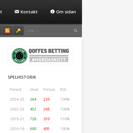
t
Kontakt
Om sidan
SPELHISTORIK
Period
Vinst
Förlust
ROI
2024–25
264
239
109%
2022–23
452
268
108%
2019–21
728
359
116%
2016–18
600
495
105%