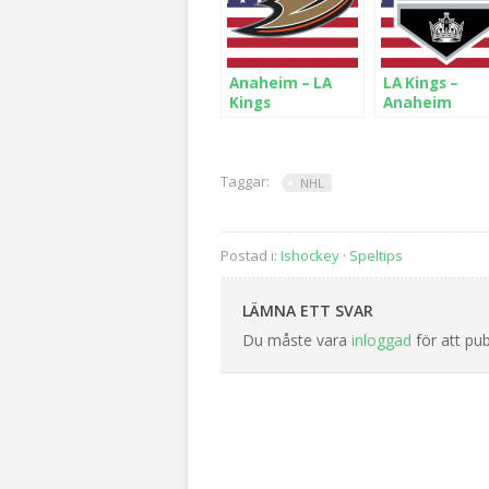
Anaheim – LA
LA Kings –
Kings
Anaheim
Taggar:
NHL
Postad i:
Ishockey
·
Speltips
LÄMNA ETT SVAR
Du måste vara
inloggad
för att pu