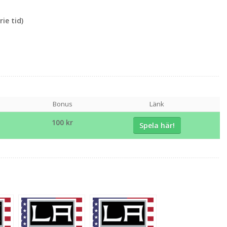
ie tid)
Bonus
Länk
100 kr
Spela här!