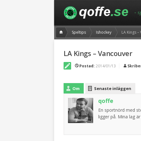
- 
Speltips
Ishockey
LA Kings –
LA Kings – Vancouver
Postad:
2014/01/13
Skribe
Om
Senaste inläggen
qoffe
En sportnörd med sto
ligger på. Mina lag 