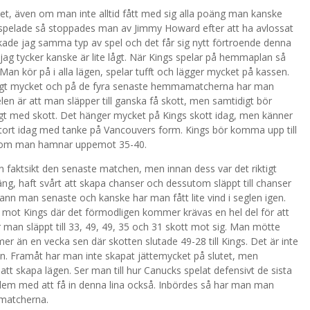
lfälet, även om man inte alltid fått med sig alla poäng man kanske
s spelade så stoppades man av Jimmy Howard efter att ha avlossat
kade jag samma typ av spel och det får sig nytt förtroende denna
ket jag tycker kanske är lite lågt. När Kings spelar på hemmaplan så
an kör på i alla lägen, spelar tufft och lägger mycket på kassen.
ligt mycket och på de fyra senaste hemmamatcherna har man
elen är att man släpper till ganska få skott, men samtidigt bör
kligt med skott. Det hänger mycket på Kings skott idag, men känner
tort idag med tanke på Vancouvers form. Kings bör komma upp till
te om man hamnar uppemot 35-40.
faktsikt den senaste matchen, men innan dess var det riktigt
ng, haft svårt att skapa chanser och dessutom släppt till chanser
ann man senaste och kanske har man fått lite vind i seglen igen.
a mot Kings där det förmodligen kommer krävas en hel del för att
man släppt till 33, 49, 49, 35 och 31 skott mot sig. Man mötte
r än en vecka sen där skotten slutade 49-28 till Kings. Det är inte
 igen. Framåt har man inte skapat jättemycket på slutet, men
 att skapa lägen. Ser man till hur Canucks spelat defensivt de sista
blem med att få in denna lina också. Inbördes så har man man
 matcherna.