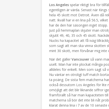
Los Angeles
spelar riktigt bra för til
egentligen är värda. Senast när King
hela 45 skott mot Detroit. Även då re
natt. Ikväll har vi en lina på 56.5, vil
har de den här säsongen inget stopp. M
Just på hemmaplan skjuter man otro
skjutit 49, 40, 35 och 45 skott. Nackd
Nucks ha kapacitet att få iväg tillräc
som sagt att man ska vinna skotten s
mint 30 skott, men förvånar mig in
När det gäller
Vancouver
så vann man 
uselt. Man har inte plockat många poä
alldeles för enkelt. Men som sagt så v
Nu väntar en otroligt tuff match bort
ta poäng. De sista fem matcherna har 
också dessutom Los Angeles för lite me
omöjligt att det blir liknande siffror
framförallt så har man kapaciteten till
matcherna så bör det inte bli nåt pro
klarat denna lina i 7 av de 10 senaste