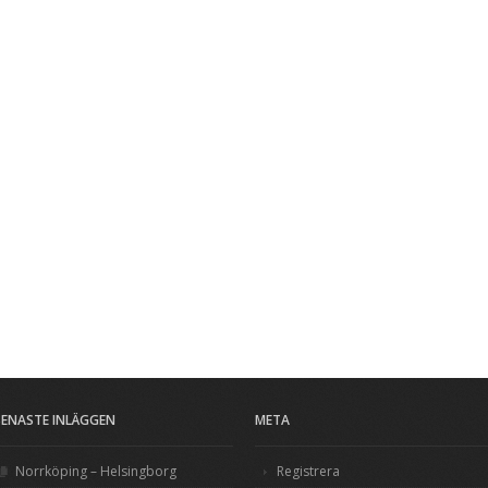
SENASTE INLÄGGEN
META
Norrköping – Helsingborg
Registrera