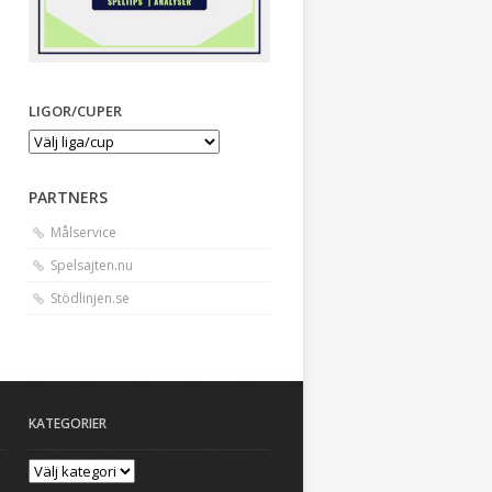
LIGOR/CUPER
PARTNERS
Målservice
Spelsajten.nu
Stödlinjen.se
KATEGORIER