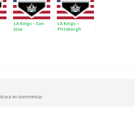
LA Kings – San
LA Kings –
Jose
Pittsburgh
blicera en kommentar.