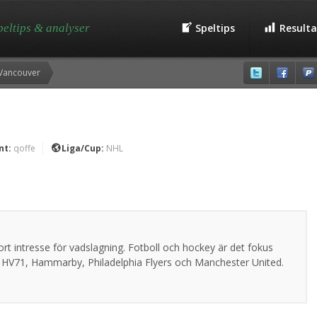
speltips & analyser
Speltips
Resulta
 Vancouver
nt:
qoffe
Liga/Cup:
NHL
rt intresse för vadslagning. Fotboll och hockey är det fokus
är HV71, Hammarby, Philadelphia Flyers och Manchester United.