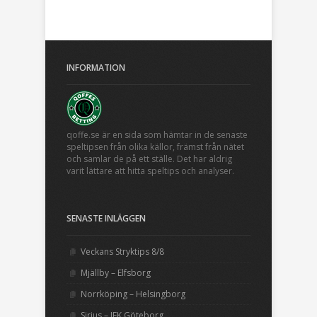
INFORMATION
qoffe.se är en sida som hämtar in de senaste
speltipsen från olika källor, främst från nätet
och samlar de på ett ställe. Det har aldrig
varit lättare att hitta speltips och analyser.
SENASTE INLÄGGEN
Veckans Stryktips 8/8
Mjällby – Elfsborg
Norrköping – Helsingborg
Sirius – IFK Göteborg