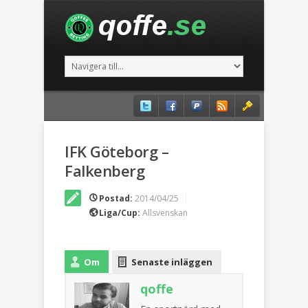
IFK Göteborg –
Falkenberg
Postad:
2014/04/25
Liga/Cup:
Allsvenskan
Om
Senaste inläggen
qoffe