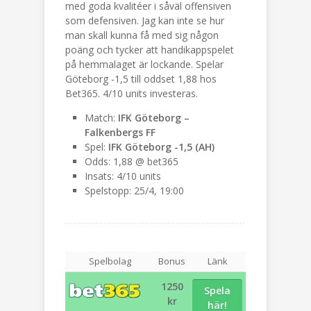
med goda kvalitéer i såväl offensiven
som defensiven. Jag kan inte se hur
man skall kunna få med sig någon
poäng och tycker att handikappspelet
på hemmalaget är lockande. Spelar
Göteborg -1,5 till oddset 1,88 hos
Bet365. 4/10 units investeras.
Match:
IFK Göteborg –
Falkenbergs FF
Spel:
IFK Göteborg -1,5 (AH)
Odds: 1,88 @ bet365
Insats: 4/10 units
Spelstopp: 25/4, 19:00
Spelbolag
Bonus
Länk
1250
Spela
kr
här!