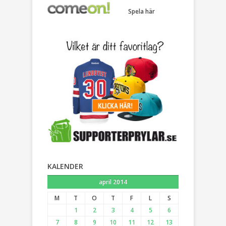
Spela här
KALENDER
april 2014
M
T
O
T
F
L
S
1
2
3
4
5
6
7
8
9
10
11
12
13