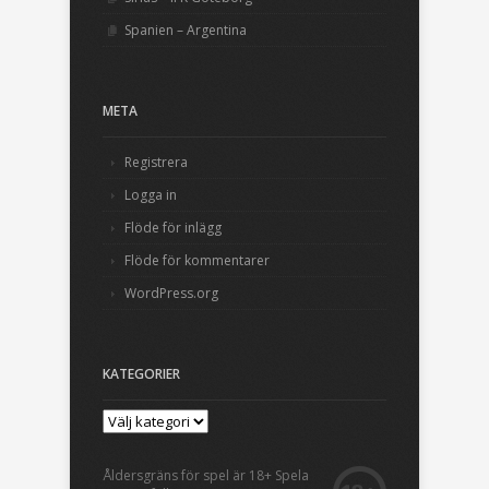
Spanien – Argentina
META
Registrera
Logga in
Flöde för inlägg
Flöde för kommentarer
WordPress.org
KATEGORIER
Åldersgräns för spel är 18+ Spela