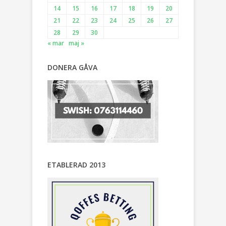
14
15
16
17
18
19
20
21
22
23
24
25
26
27
28
29
30
« mar
maj »
DONERA GÅVA
ETABLERAD 2013