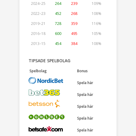
2024–25
264
239
109%
2022–23
452
268
108%
2019–21
728
359
116%
2016–18
600
495
105%
2013–15
454
384
108%
TIPSADE SPELBOLAG
Spelbolag
Bonus
Spela här
Spela här
Spela här
Spela här
Spela här