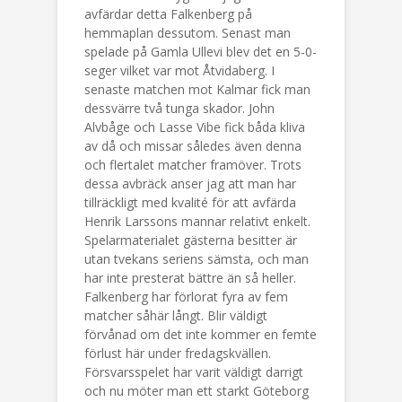
avfärdar detta Falkenberg på
hemmaplan dessutom. Senast man
spelade på Gamla Ullevi blev det en 5-0-
seger vilket var mot Åtvidaberg. I
senaste matchen mot Kalmar fick man
dessvärre två tunga skador. John
Alvbåge och Lasse Vibe fick båda kliva
av då och missar således även denna
och flertalet matcher framöver. Trots
dessa avbräck anser jag att man har
tillräckligt med kvalité för att avfärda
Henrik Larssons mannar relativt enkelt.
Spelarmaterialet gästerna besitter är
utan tvekans seriens sämsta, och man
har inte presterat bättre än så heller.
Falkenberg har förlorat fyra av fem
matcher såhär långt. Blir väldigt
förvånad om det inte kommer en femte
förlust här under fredagskvällen.
Försvarsspelet har varit väldigt darrigt
och nu möter man ett starkt Göteborg