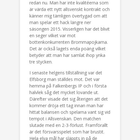
redan nu. Man har inte kvalitéerna som
är värda ett nytt allsvenskt kontrakt och
känner mig tämligen övertygad om att
man spelar ett hack längre ner
säsongen 2015. Visserligen har det blivit
en seger vilket var mot
bottenkonkurrenten Brommapojkarna.
Det är också lagets enda poäng vilket
betyder att man har samlat ihop ynka
tre stycken.
I senaste helgens tillställning var det
Elfsborg man ställdes mot. Det var
hemma på Falkenbergs IP och i första
halvlek såg det mycket lovande ut.
Därefter visade det sig återigen att det
kommer dröja ett tag innan man har
hittat balansen och spelarna vant sig vid
tempot i Allsvenskan. Den matchen
slutade med en 2-3-förlust. Framförallt
är det försvarsspelet som har brustit.
Hela elva mål har släppts in på de