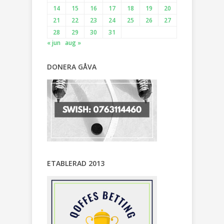
14
15
16
17
18
19
20
21
22
23
24
25
26
27
28
29
30
31
« jun
aug »
DONERA GÅVA
ETABLERAD 2013