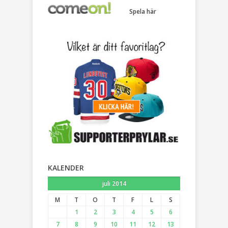
Spela här
KALENDER
juli 2014
M
T
O
T
F
L
S
1
2
3
4
5
6
7
8
9
10
11
12
13