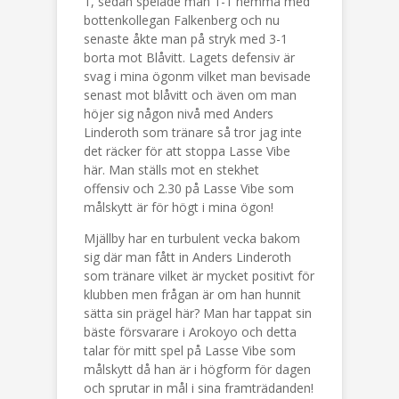
1, sedan spelade man 1-1 hemma med
bottenkollegan Falkenberg och nu
senaste åkte man på stryk med 3-1
borta mot Blåvitt. Lagets defensiv är
svag i mina ögonm vilket man bevisade
senast mot blåvitt och även om man
höjer sig någon nivå med Anders
Linderoth som tränare så tror jag inte
det räcker för att stoppa Lasse Vibe
här. Man ställs mot en stekhet
offensiv och 2.30 på Lasse Vibe som
målskytt är för högt i mina ögon!
Mjällby har en turbulent vecka bakom
sig där man fått in Anders Linderoth
som tränare vilket är mycket positivt för
klubben men frågan är om han hunnit
sätta sin prägel här? Man har tappat sin
bäste försvarare i Arokoyo och detta
talar för mitt spel på Lasse Vibe som
målskytt då han är i högform för dagen
och sprutar in mål i sina framträdanden!