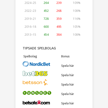
2024–25
264
239
109%
2022–23
452
268
108%
2019–21
728
359
116%
2016–18
600
495
105%
2013–15
454
384
108%
TIPSADE SPELBOLAG
Spelbolag
Bonus
Spela här
Spela här
Spela här
Spela här
Spela här