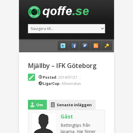
Mjällby – IFK Göteborg
Postad:
2014/07/27
Liga/Cup:
Allsvenskan
Om
Senaste inläggen
Gäst
Bettingtips från
läsarna. Här finner