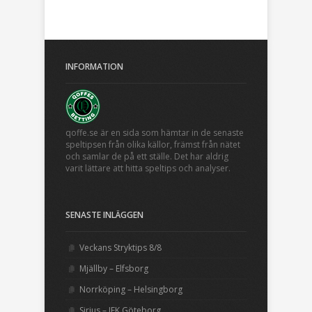
INFORMATION
qoffe.se är en sida som hämtar in de senaste
speltipsen från olika källor, främst från nätet
och samlar de på ett ställe. Det har aldrig
varit lättare att hitta speltips och analyser.
SENASTE INLÄGGEN
Veckans Stryktips 8/8
Mjällby – Elfsborg
Norrköping – Helsingborg
Sirius – IFK Göteborg