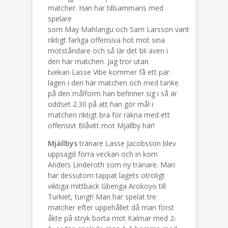
matcher. Han har tillsammans med
spelare
som May Mahlangu och Sam Larsson varit
riktigt farliga offensiva hot mot sina
motståndare och så lär det bli även i
den här matchen. Jag tror utan
tvekan Lasse Vibe kommer få ett par
lägen i den här matchen och med tanke
på den målform han befinner sig i så är
oddset 2.30 på att han gör mål i
matchen riktigt bra för räkna med ett
offensivt Blåvitt mot Mjällby här!
Mjällbys
tränare Lasse Jacobsson blev
uppsagd förra veckan och in kom
Anders Linderoth som ny tränare. Man
har dessutom tappat lagets otroligt
viktiga mittback Gbenga Arokoyo till
Turkiet, tungt! Man har spelat tre
matcher efter uppehållet då man först
åkte på stryk borta mot Kalmar med 2-