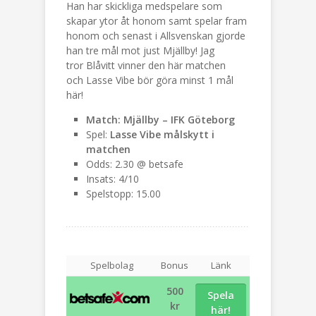
Han har skickliga medspelare som
skapar ytor åt honom samt spelar fram
honom och senast i Allsvenskan gjorde
han tre mål mot just Mjällby! Jag
tror Blåvitt vinner den här matchen
och Lasse Vibe bör göra minst 1 mål
här!
Match: Mjällby – IFK Göteborg
Spel:
Lasse Vibe målskytt i
matchen
Odds: 2.30 @ betsafe
Insats: 4/10
Spelstopp: 15.00
Spelbolag
Bonus
Länk
500
Spela
kr
här!