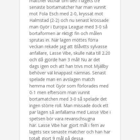
matcher vittnar om det! I lagets tre
senaste bortamatcher har man vunnit
mot Fola Esch med 2-0, kryssat mot
Halmstad (2-2) och nu senast krossade
man Györ i Europa League med 3-0 så
bortaformen är riktigt fin och målen
sprutas in. När lagen möttes förra
veckan rekade jag att Blåvitts sylvasse
anfallare, Lasse Vibe, skulle näta till 2.20
och då gjorde han 3 mål! Nu är det
dags igen och att han trivs mot Mjällby
behöver väl knappast nämnas. Senast
spelade man en avslagen match
hemma mot Györ som förlorades med
0-1 men eftersom man vunnit
bortamatchen med 3-0 så spelade det
ingen större roll. Man missade dock ett
par lägen så anfallarna med Lasse Vibe i
spetsen bör vara revanschsugna
här. Lasse Vibe har gjort mål i fem av
lagets sex senaste matcher och han har
totalt gjort 9 mål på dessa