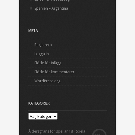
Spanien – Argentina
META
Registrera
Logga in
Flöde för inlägg
Flöde för kommentarer
WordPress.org
KATEGORIER
Åldersgräns för spel är 18+ Spela