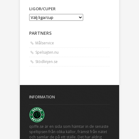
LIGOR/CUPER
PARTNERS
Målservice
Spelsajten.nu
Stödlinjen.se
INFORMATION
qoffe.se är en sida som hämtar in de senaste
speltipsen från olika källor, främst från nätet
och samlar de på ett ställe. Det har aldrig