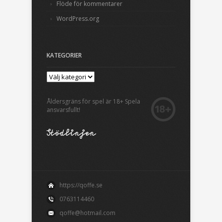
Flöde för kommentarer
WordPress.org
KATEGORIER
Åldersgräns för spel är 18+ Spela
ansvarsfullt!
https://qoffe.se
0763114460
qoffe@hotmail.com