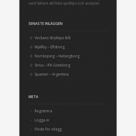
varit lättare att hitta speltips och analyser.
SENASTE INLÄGGEN
Veckans Stryktips 8/8
Mjällby – Elfsborg
Norrköping – Helsingborg
Sirius – IFK Göteborg
Spanien – Argentina
META
Registrera
Logga in
Flöde för inlägg