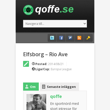
Elfsborg – Rio Ave
Postad:
2014/08/21
Liga/Cup:
Europa League
Om
Senaste inläggen
qoffe
En sportnörd med
stort intresse för