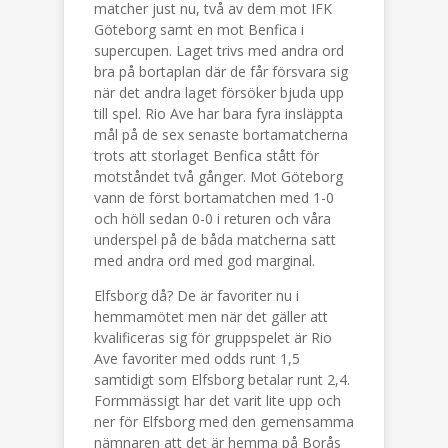
matcher just nu, två av dem mot IFK
Göteborg samt en mot Benfica i
supercupen. Laget trivs med andra ord
bra på bortaplan där de får försvara sig
när det andra laget försöker bjuda upp
till spel. Rio Ave har bara fyra insläppta
mål på de sex senaste bortamatcherna
trots att storlaget Benfica stått för
motståndet två gånger. Mot Göteborg
vann de först bortamatchen med 1-0
och höll sedan 0-0 i returen och våra
underspel på de båda matcherna satt
med andra ord med god marginal.
Elfsborg då? De är favoriter nu i
hemmamötet men när det gäller att
kvalificeras sig för gruppspelet är Rio
Ave favoriter med odds runt 1,5
samtidigt som Elfsborg betalar runt 2,4.
Formmässigt har det varit lite upp och
ner för Elfsborg med den gemensamma
nämnaren att det är hemma på Borås