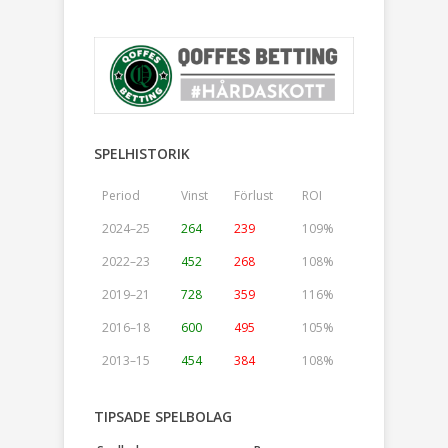
SPELHISTORIK
Period
Vinst
Förlust
ROI
2024–25
264
239
109%
2022–23
452
268
108%
2019–21
728
359
116%
2016–18
600
495
105%
2013–15
454
384
108%
TIPSADE SPELBOLAG