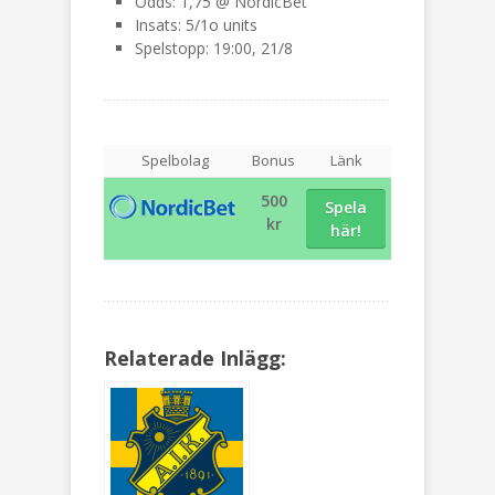
Odds: 1,75 @ NordicBet
Insats: 5/1o units
Spelstopp: 19:00, 21/8
Spelbolag
Bonus
Länk
500
Spela
kr
här!
Relaterade Inlägg: