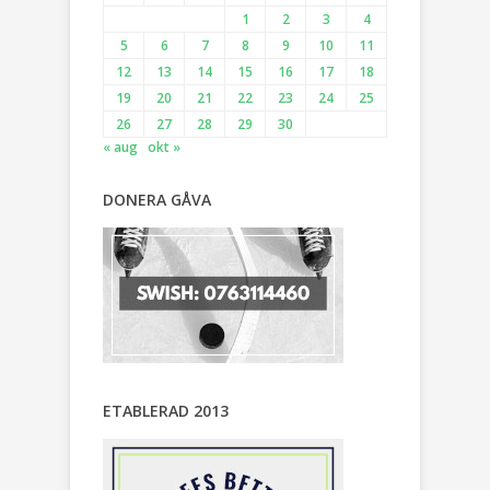
1
2
3
4
5
6
7
8
9
10
11
12
13
14
15
16
17
18
19
20
21
22
23
24
25
26
27
28
29
30
« aug
okt »
DONERA GÅVA
ETABLERAD 2013