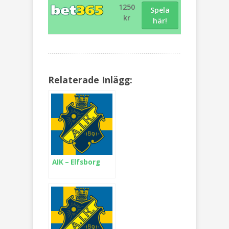
1250
Spela
kr
här!
Relaterade Inlägg:
AIK – Elfsborg