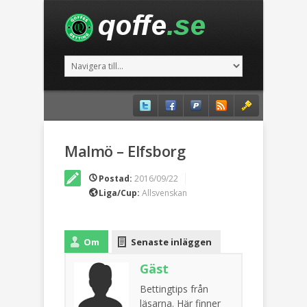
Malmö – Elfsborg
Postad:
2016/09/22
Liga/Cup:
Allsvenskan
Om
Senaste inläggen
Gäst
Bettingtips från
läsarna. Här finner