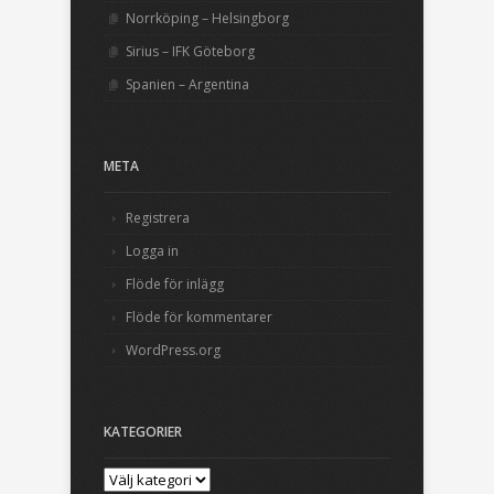
Norrköping – Helsingborg
Sirius – IFK Göteborg
Spanien – Argentina
META
Registrera
Logga in
Flöde för inlägg
Flöde för kommentarer
WordPress.org
KATEGORIER