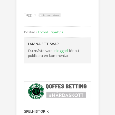
Taggar:
Allsvenskan
Postad i:
Fotboll
·
Speltips
LÄMNA ETT SVAR
Du måste vara
inloggad
för att
publicera en kommentar.
SPELHISTORIK