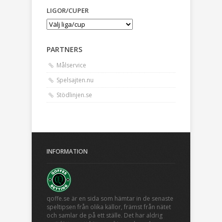
LIGOR/CUPER
PARTNERS
Målservice
Spelsajten.nu
Stödlinjen.se
INFORMATION
qoffe.se är en sida som hämtar in de senaste
speltipsen från olika källor, främst från nätet
och samlar de på ett ställe. Det har aldrig