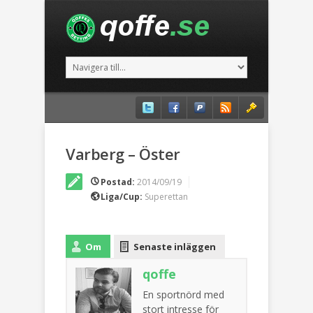
Varberg – Öster
Postad:
2014/09/19
Liga/Cup:
Superettan
Om
Senaste inläggen
qoffe
En sportnörd med
stort intresse för