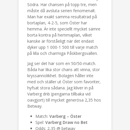
Södra. Har chansen på topp tre, men
måste då avsluta serien fenomenalt.
Man har exakt samma resultatrad på
bortaplan, 4-2-5, som Öster har
hemma. Är inte speciellt mycket sämre
borta kontra på hemmaplan, vilket
kanske är förståeligt när det endast
dyker upp 1 000-1 500 till varje match
på lilla och charmiga Påskbergsvallen.
Jag ser det här som en 50/50-match.
Båda har lika stor chans att vinna, stor
kryssannolikhet. Bolagen håller inte
med och ställer ut Öster som favoriter,
hyfsat stora sådana. Jag kliver in på
Varberg dnb (pengarna tillbaka vid
oavgjort) till mycket generösa 2,35 hos
Betway.
Match:
Varberg – Öster
Spel:
Varberg Draw no Bet
Odds: 2,35 @ betway