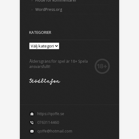
Flöde för kommentarer
WordPress.org
KATEGORIER
Åldersgräns för spel är 18+ Spela
ansvarsfullt!
https://qoffe.se
0763114460
qoffe@hotmail.com