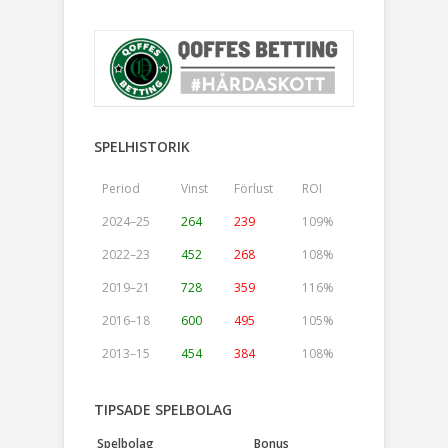
SPELHISTORIK
Period
Vinst
Förlust
ROI
2024–25
264
239
109%
2022–23
452
268
108%
2019–21
728
359
116%
2016–18
600
495
105%
2013–15
454
384
108%
TIPSADE SPELBOLAG
Spelbolag
Bonus