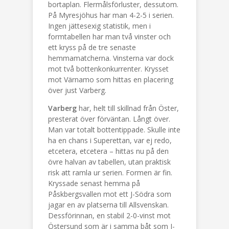
bortaplan. Flermålsförluster, dessutom.
På Myresjöhus har man 4-2-5 i serien.
Ingen jättesexig statistik, men i
formtabellen har man två vinster och
ett kryss på de tre senaste
hemmamatcherna. Vinsterna var dock
mot två bottenkonkurrenter. Krysset
mot Värnamo som hittas en placering
över just Varberg.
Varberg
har, helt till skillnad från Öster,
presterat över förväntan. Långt över.
Man var totalt bottentippade. Skulle inte
ha en chans i Superettan, var ej redo,
etcetera, etcetera – hittas nu på den
övre halvan av tabellen, utan praktisk
risk att ramla ur serien. Formen är fin.
Kryssade senast hemma på
Påskbergsvallen mot ett J-Södra som
jagar en av platserna till Allsvenskan.
Dessförinnan, en stabil 2-0-vinst mot
Östersund som är i samma båt som J-