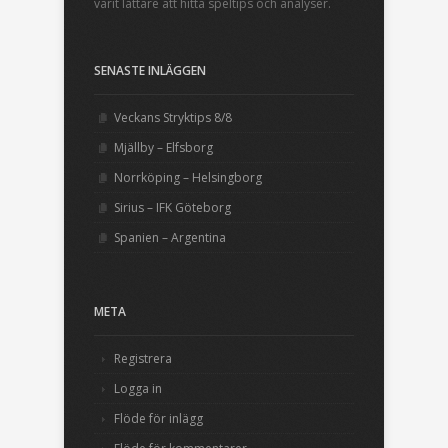
varit lättare att hitta speltips och analyser.
SENASTE INLÄGGEN
Veckans Stryktips 8/8
Mjällby – Elfsborg
Norrköping – Helsingborg
Sirius – IFK Göteborg
Spanien – Argentina
META
Registrera
Logga in
Flöde för inlägg