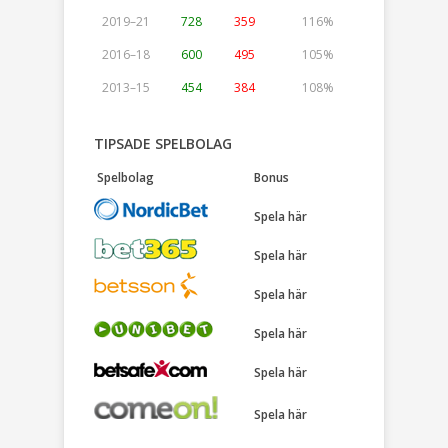
2019–21
728
359
116%
2016–18
600
495
105%
2013–15
454
384
108%
TIPSADE SPELBOLAG
Spelbolag
Bonus
Spela här
Spela här
Spela här
Spela här
Spela här
Spela här