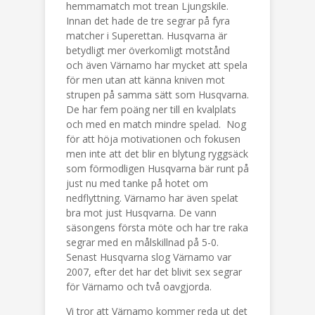
hemmamatch mot trean Ljungskile.
Innan det hade de tre segrar på fyra
matcher i Superettan. Husqvarna är
betydligt mer överkomligt motstånd
och även Värnamo har mycket att spela
för men utan att känna kniven mot
strupen på samma sätt som Husqvarna.
De har fem poäng ner till en kvalplats
och med en match mindre spelad. Nog
för att höja motivationen och fokusen
men inte att det blir en blytung ryggsäck
som förmodligen Husqvarna bär runt på
just nu med tanke på hotet om
nedflyttning. Värnamo har även spelat
bra mot just Husqvarna. De vann
säsongens första möte och har tre raka
segrar med en målskillnad på 5-0.
Senast Husqvarna slog Värnamo var
2007, efter det har det blivit sex segrar
för Värnamo och två oavgjorda.
Vi tror att Värnamo kommer reda ut det