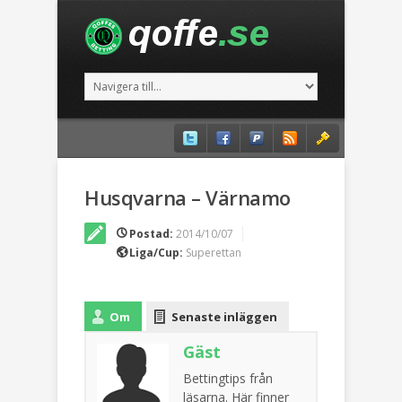
Husqvarna – Värnamo
Postad:
2014/10/07
Liga/Cup:
Superettan
Om
Senaste inläggen
Gäst
Bettingtips från
läsarna. Här finner