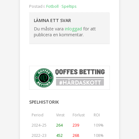
Postad i:
Fotboll
·
Speltips
LÄMNA ETT SVAR
Du måste vara
inloggad
för att
publicera en kommentar.
SPELHISTORIK
Period
Vinst
Förlust
ROI
2024–25
264
239
109%
2022–23
452
268
108%