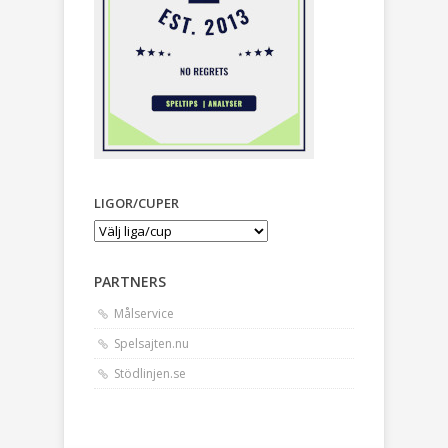
LIGOR/CUPER
PARTNERS
Målservice
Spelsajten.nu
Stödlinjen.se