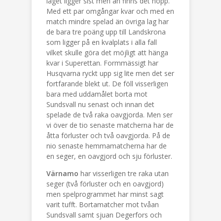
laget ligger sist men än finns det hopp.
Med ett par omgångar kvar och med en
match mindre spelad än övriga lag har
de bara tre poäng upp till Landskrona
som ligger på en kvalplats i alla fall
vilket skulle göra det möjligt att hänga
kvar i Superettan. Formmässigt har
Husqvarna ryckt upp sig lite men det ser
fortfarande blekt ut. De föll visserligen
bara med uddamålet borta mot
Sundsvall nu senast och innan det
spelade de två raka oavgjorda. Men ser
vi över de tio senaste matcherna har de
åtta förluster och två oavgjorda. På de
nio senaste hemmamatcherna har de
en seger, en oavgjord och sju förluster.
Värnamo
har visserligen tre raka utan
seger (två förluster och en oavgjord)
men spelprogrammet har minst sagt
varit tufft. Bortamatcher mot tvåan
Sundsvall samt sjuan Degerfors och