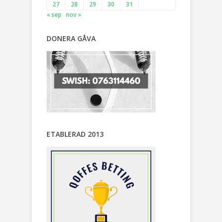
27
28
29
30
31
« sep
nov »
DONERA GÅVA
ETABLERAD 2013