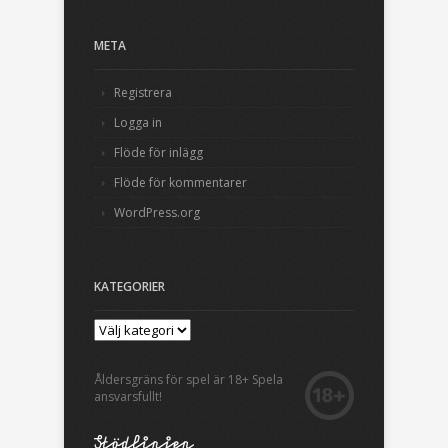
META
Registrera
Logga in
Flöde för inlägg
Flöde för kommentarer
WordPress.org
KATEGORIER
Åldersgräns för spel är 18+ Spela
ansvarsfullt!