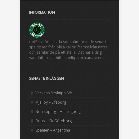
INFORMATION
qoffe.se är en sida som hämtar in de senaste
speltipsen från olika källor, främst från nätet
och samlar de på ett ställe. Det har aldrig
varit lättare att hitta speltips och analyser.
SENASTE INLÄGGEN
Veckans Stryktips 8/8
Mjällby – Elfsborg
Norrköping – Helsingborg
Sirius – IFK Göteborg
Spanien – Argentina