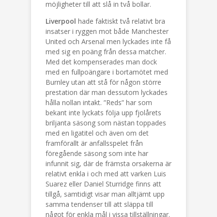
möjligheter till att slå in två bollar.
Liverpool
hade faktiskt två relativt bra
insatser i ryggen mot både Manchester
United och Arsenal men lyckades inte få
med sig en poäng från dessa matcher.
Med det kompenserades man dock
med en fullpoängare i bortamötet med
Burnley utan att stå för någon större
prestation där man dessutom lyckades
hålla nollan intakt. ”Reds” har som
bekant inte lyckats följa upp fjolårets
briljanta säsong som nästan toppades
med en ligatitel och även om det
framförallt är anfallsspelet från
föregående säsong som inte har
infunnit sig, där de främsta orsakerna är
relativt enkla i och med att varken Luis
Suarez eller Daniel Sturridge finns att
tillgå, samtidigt visar man alltjämt upp
samma tendenser till att släppa till
något för enkla mål i vissa tillställningar.