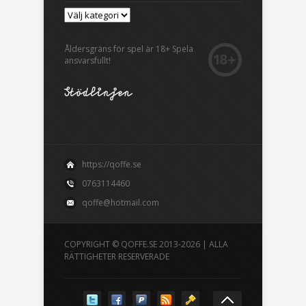
Åldersgräns för spel är 18+ Spela
ansvarsfullt!
https://qoffe.se
0763114460
qoffe@hotmail.com
COPYRIGHT © QOFFE.SE 2013-2026 | ALLA
RÄTTIGHETER RESERVERADE