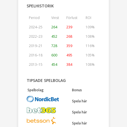
SPELHISTORIK
Period
Vinst
Förlust
ROI
2024–25
264
239
109%
2022–23
452
268
108%
2019–21
728
359
116%
2016–18
600
495
105%
2013–15
454
384
108%
TIPSADE SPELBOLAG
Spelbolag
Bonus
Spela här
Spela här
Spela här