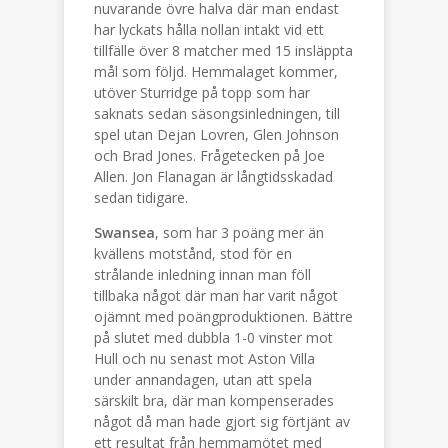
nuvarande övre halva där man endast
har lyckats hålla nollan intakt vid ett
tillfälle över 8 matcher med 15 insläppta
mål som följd. Hemmalaget kommer,
utöver Sturridge på topp som har
saknats sedan säsongsinledningen, till
spel utan Dejan Lovren, Glen Johnson
och Brad Jones. Frågetecken på Joe
Allen. Jon Flanagan är långtidsskadad
sedan tidigare.
Swansea
, som har 3 poäng mer än
kvällens motstånd, stod för en
strålande inledning innan man föll
tillbaka något där man har varit något
ojämnt med poängproduktionen. Bättre
på slutet med dubbla 1-0 vinster mot
Hull och nu senast mot Aston Villa
under annandagen, utan att spela
särskilt bra, där man kompenserades
något då man hade gjort sig förtjänt av
ett resultat från hemmamötet med