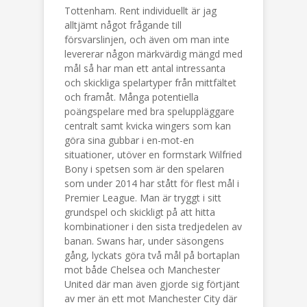
Tottenham. Rent individuellt är jag
alltjämt något frågande till
försvarslinjen, och även om man inte
levererar någon märkvärdig mängd med
mål så har man ett antal intressanta
och skickliga spelartyper från mittfältet
och framåt. Många potentiella
poängspelare med bra speluppläggare
centralt samt kvicka wingers som kan
göra sina gubbar i en-mot-en
situationer, utöver en formstark Wilfried
Bony i spetsen som är den spelaren
som under 2014 har stått för flest mål i
Premier League. Man är tryggt i sitt
grundspel och skickligt på att hitta
kombinationer i den sista tredjedelen av
banan. Swans har, under säsongens
gång, lyckats göra två mål på bortaplan
mot både Chelsea och Manchester
United där man även gjorde sig förtjänt
av mer än ett mot Manchester City där