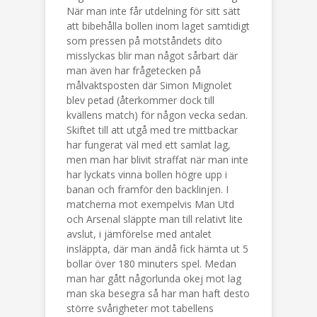
När man inte får utdelning för sitt sätt
att bibehålla bollen inom laget samtidigt
som pressen på motståndets dito
misslyckas blir man något sårbart där
man även har frågetecken på
målvaktsposten där Simon Mignolet
blev petad (återkommer dock till
kvällens match) för någon vecka sedan.
Skiftet till att utgå med tre mittbackar
har fungerat väl med ett samlat lag,
men man har blivit straffat när man inte
har lyckats vinna bollen högre upp i
banan och framför den backlinjen. I
matcherna mot exempelvis Man Utd
och Arsenal släppte man till relativt lite
avslut, i jämförelse med antalet
insläppta, där man ändå fick hämta ut 5
bollar över 180 minuters spel. Medan
man har gått någorlunda okej mot lag
man ska besegra så har man haft desto
större svårigheter mot tabellens