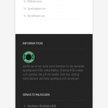
Målservice
Spelsajten.nu
Stödlinjen.se
INFORMATION
qoffe.se är en sida som hämtar in de senaste
speltipsen från olika källor, främst från nätet
och samlar de på ett ställe. Det har aldrig
varit lättare att hitta speltips och analyser.
SENASTE INLÄGGEN
Veckans Stryktips 8/8