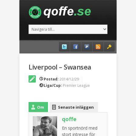
Liverpool – Swansea
Postad:
2014/12/29
Liga/Cup:
Premier League
Om
Senaste inläggen
qoffe
En sportnörd med
stort intresse för