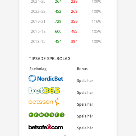
2024–25
264
239
109%
2022–23
452
268
108%
2019–21
728
359
116%
2016–18
600
495
105%
2013–15
454
384
108%
TIPSADE SPELBOLAG
Spelbolag
Bonus
Spela här
Spela här
Spela här
Spela här
Spela här