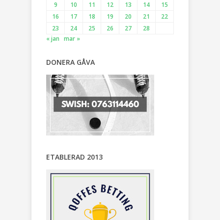
9
10
11
12
13
14
15
16
17
18
19
20
21
22
23
24
25
26
27
28
« jan
mar »
DONERA GÅVA
ETABLERAD 2013