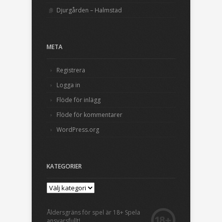
Djurgården – Halmstad
META
Registrera
Logga in
Flöde för inlägg
Flöde för kommentarer
WordPress.org
KATEGORIER
Åldersgräns för spel är 18+ Spela
ansvarsfullt!