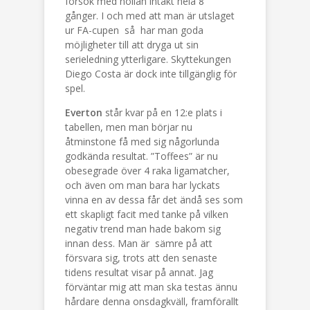
försök med nollan intakt hela 8
gånger. I och med att man är utslaget
ur FA-cupen så har man goda
möjligheter till att dryga ut sin
serieledning ytterligare. Skyttekungen
Diego Costa är dock inte tillgänglig för
spel.
Everton
står kvar på en 12:e plats i
tabellen, men man börjar nu
åtminstone få med sig någorlunda
godkända resultat. ”Toffees” är nu
obesegrade över 4 raka ligamatcher,
och även om man bara har lyckats
vinna en av dessa får det ändå ses som
ett skapligt facit med tanke på vilken
negativ trend man hade bakom sig
innan dess. Man är sämre på att
försvara sig, trots att den senaste
tidens resultat visar på annat. Jag
förväntar mig att man ska testas ännu
hårdare denna onsdagkväll, framförallt