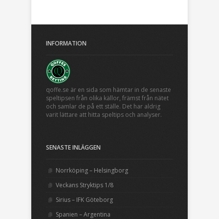
INFORMATION
qoffe.se är en sida som hämtar in de senaste
speltipsen från olika källor, främst från nätet
och samlar de på ett ställe. Det har aldrig
varit lättare att hitta speltips och analyser.
SENASTE INLÄGGEN
Norrköping – Helsingborg
Veckans Stryktips 1/8
Sirius – IFK Göteborg
Spanien – Argentina