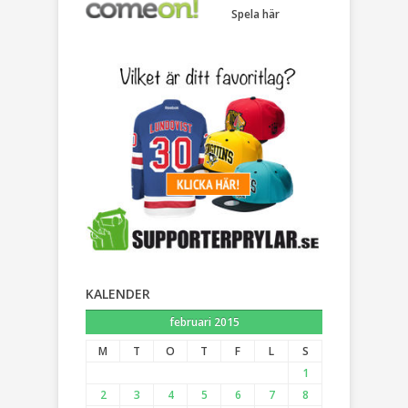
Spela här
KALENDER
februari 2015
M
T
O
T
F
L
S
1
2
3
4
5
6
7
8