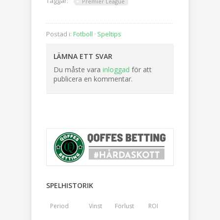
Taggar:
Premier League
Postad i:
Fotboll
·
Speltips
LÄMNA ETT SVAR
Du måste vara
inloggad
för att
publicera en kommentar.
SPELHISTORIK
Period
Vinst
Förlust
ROI