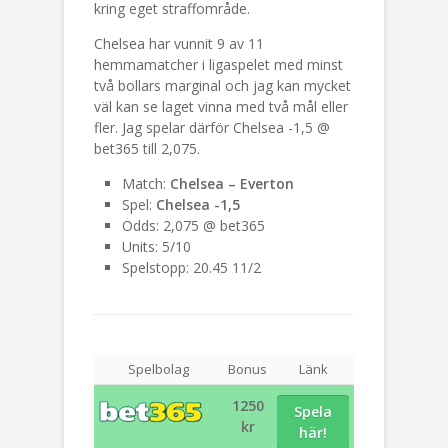
kring eget straffområde.
Chelsea har vunnit 9 av 11
hemmamatcher i ligaspelet med minst
två bollars marginal och jag kan mycket
väl kan se laget vinna med två mål eller
fler. Jag spelar därför Chelsea -1,5 @
bet365 till 2,075.
Match:
Chelsea – Everton
Spel:
Chelsea -1,5
Odds: 2,075 @ bet365
Units: 5/10
Spelstopp: 20.45 11/2
Spelbolag
Bonus
Länk
1250
Spela
kr
här!