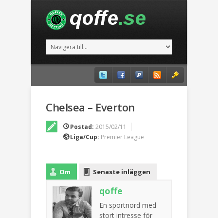
Chelsea – Everton
Postad:
2015/02/11
Liga/Cup:
Premier League
Om
Senaste inläggen
qoffe
En sportnörd med
stort intresse för