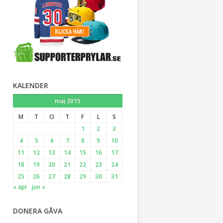
KALENDER
maj 2015
M
T
O
T
F
L
S
1
2
3
4
5
6
7
8
9
10
11
12
13
14
15
16
17
18
19
20
21
22
23
24
25
26
27
28
29
30
31
« apr
jun »
DONERA GÅVA