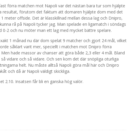
 fast förra matchen mot Napoli var det nästan bara tur som hjälpte
ra resultat, förutom det faktum att domaren hjälpte dom med det
 1 meter offside. Det är klasskillnad mellan dessa lag och Dnipro,
kunna rå på Napoli tycker jag. Man spelade en ligamatch i söndags
0-2 och nu möter man ett lag med mycket bättre spelare.
 i exakt 1 månad nu där dom spelat 9 matcher och gjort 24 mål, vilket
rde såklart varit mer, speciellt i matchen mot Dnipro förra
 Men hade massor av chanser att göra både 2,3 eller 4 mål. Bland
 så vidare och så vidare. Och sen kom det där snöpliga oturliga
tningarna helt. Nu måste alltså Napoli göra mål här och Dnipro
åt och då är Napoli väldigt skickliga.
set 2.10. Insatsen får bli en ganska hög valör.