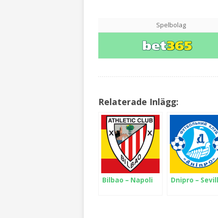
Spelbolag
Relaterade Inlägg:
Bilbao – Napoli
Dnipro – Sevil