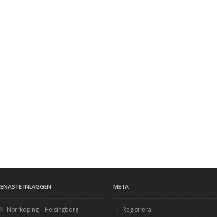
SENASTE INLÄGGEN
META
Norrköping – Helsingborg
Registrera