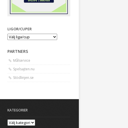
LIGOR/CUPER
PARTNERS
Målservice
Spelsajten.nu
Stödlinjen.se
KATEGORIER