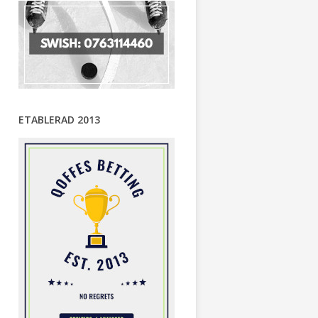
ETABLERAD 2013