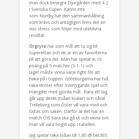
man dock besegra Djurgården med 4-2
i Svenska Cupen. Känns inte
som Norrby har den sammanhållning
som krävs och antagligen finns det en
viss stress som följer med uteblivna
resultat.
Örgryte
har som mål att ta sig till
Superettan och de är en av favoriterna
till att göra det. Man har spelat in 10
poäng på 5 matcher (3-1-1) och
laget
måste vinna varje fight för att
haka på i toppen. Göteborgarna har två
raka vinster efter övertygande spel och
mängder med gjorda mål. Bara ett lag
går upp direkt (tvåan kvalar) och såväl
Trelleborg som Öster vill vara med och
fajtas om saken. Därför är det här en
match ÖIS bara ska gå ut och vinna om
man vill vara högst upp i tabellen.
Jag spelar raka tvåan till 1,80 @ bet365.