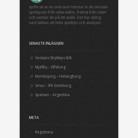
qoffe.se är en sida som hämtar in de senaste
speltipsen från olika källor, främst från nätet
och samlar de på ett ställe. Det har aldrig
varit lättare att hitta speltips och analyser.
SENASTE INLÄGGEN
Veckans Stryktips 8/8
Mjällby – Elfsborg
Norrköping – Helsingborg
Sirius – IFK Göteborg
Spanien – Argentina
META
Registrera