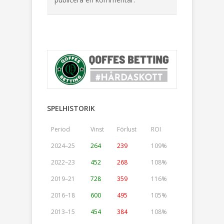
SPELHISTORIK
Period
Vinst
Förlust
ROI
2024–25
264
239
109%
2022–23
452
268
108%
2019–21
728
359
116%
2016–18
600
495
105%
2013–15
454
384
108%