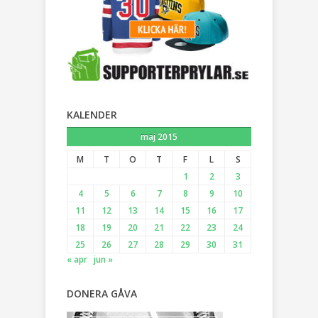
KALENDER
maj 2015
M
T
O
T
F
L
S
1
2
3
4
5
6
7
8
9
10
11
12
13
14
15
16
17
18
19
20
21
22
23
24
25
26
27
28
29
30
31
« apr
jun »
DONERA GÅVA