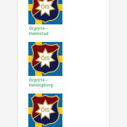
Örgryte –
Halmstad
Örgryte –
Helsingborg