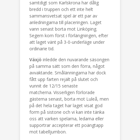
samtdigt som Karlskrona har dålig
bredd i truppen och ett inte helt
sammansvetsat spel är ett par av
anledningarna till placeringen. Laget
vann senast borta mot Linköping.
Segern kom först i förlängningen, efter
att laget vänt på 3-0-underläge under
ordinarie tid.
Växjö
inledde den nuvarande säsongen
på samma sätt som den förra, något
avvaktande. Smålänningarna har dock
fått upp farten rejält på slutet och
vunnit de 12/15 senaste
matcherna. Visserligen förlorade
gästerna senast, borta mot Luleå, men
på det hela taget har laget visat god
form på sistone och vi kan inte tänka
oss att varken spelarna, ledarna eller
supportrar accepterar ett poängtapp
mot tabelljumbon.