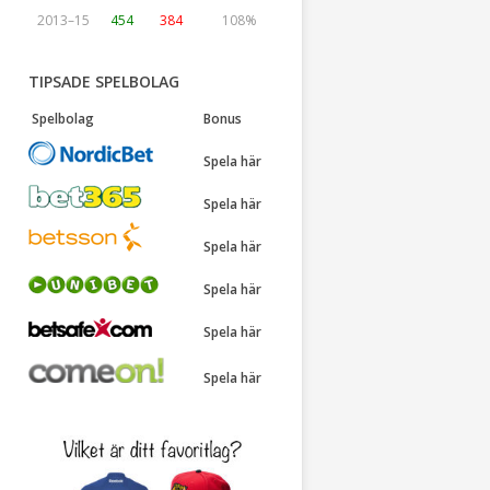
2013–15
454
384
108%
TIPSADE SPELBOLAG
Spelbolag
Bonus
Spela här
Spela här
Spela här
Spela här
Spela här
Spela här