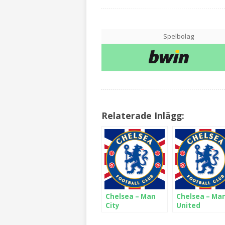
Spelbolag
Relaterade Inlägg:
Chelsea – Man
Chelsea – Ma
City
United