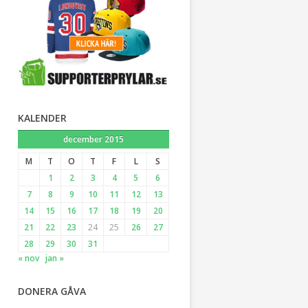
KALENDER
december 2015
M
T
O
T
F
L
S
1
2
3
4
5
6
7
8
9
10
11
12
13
14
15
16
17
18
19
20
21
22
23
24
25
26
27
28
29
30
31
« nov
jan »
DONERA GÅVA