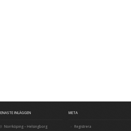
SENASTE INLÄGGEN
META
Norrköping – Helsingborg
Registrera