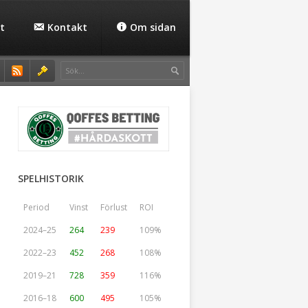
t
Kontakt
Om sidan
SPELHISTORIK
Period
Vinst
Förlust
ROI
2024–25
264
239
109%
2022–23
452
268
108%
2019–21
728
359
116%
2016–18
600
495
105%