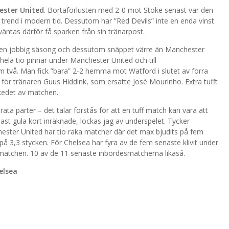
ster United
. Bortaförlusten med 2-0 mot Stoke senast var den
 trend i modern tid. Dessutom har ”Red Devils” inte en enda vinst
väntas därför få sparken från sin tränarpost.
en jobbig säsong och dessutom snäppet värre än Manchester
hela tio pinnar under Manchester United och till
om två. Man fick ”bara” 2-2 hemma mot Watford i slutet av förra
t för tränaren Guus Hiddink, som ersatte José Mourinho. Extra tufft
skedet av matchen.
ata parter – det talar förstås för att en tuff match kan vara att
ast gula kort inräknade, lockas jag av underspelet. Tycker
anchester United har tio raka matcher där det max bjudits på fem
 på 3,3 stycken. För Chelsea har fyra av de fem senaste klivit under
/matchen. 10 av de 11 senaste inbördesmatcherna likaså.
elsea