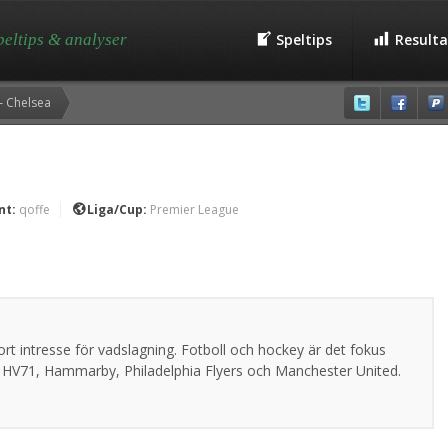
speltips & analyser
Speltips
Resulta
– Chelsea
nt:
qoffe
Liga/Cup:
Premier League
rt intresse för vadslagning. Fotboll och hockey är det fokus
är HV71, Hammarby, Philadelphia Flyers och Manchester United.