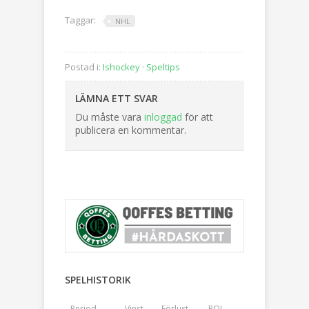
Taggar:
NHL
Postad i:
Ishockey
·
Speltips
LÄMNA ETT SVAR
Du måste vara
inloggad
för att
publicera en kommentar.
SPELHISTORIK
Period
Vinst
Förlust
ROI