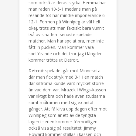
som också är deras styrka. Hemma har
man raden 10-5-1 medans man på
resande fot har mindre imponerande 6-
12-1. Formen på Winnipeg är väl helt
okej, trots att man faktiskt bara vunnit
två av sina fem senaste spelade
matcher. Man har spelat bra, men inte
fått in pucken. Man kommer vara
spelförande och det tror jag i längden
kommer trötta ut Detroit.
Detroit
spelade igår mot Minnesota
där man fick stryk med 3-1 i en match
där siffrorna kunde varit mycket större
än vad dem var. Mrazek i Wings-kassen
var riktigt bra och hade även studsarna
samt målramen med sig ex antal
gånger. Att få kliva upp dagen efter mot
Winnipeg som är ett av de tyngsta
lagen i serien kommer förmodligen
också visa sig på resultatet. Jimmy
Howard kommer ställas i kassen och