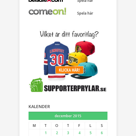
Spela här
Spela här
KALENDER
december 2015
M
T
O
T
F
L
S
1
2
3
4
5
6