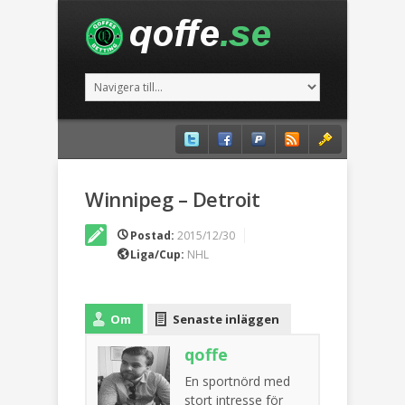
Winnipeg – Detroit
Postad:
2015/12/30
Liga/Cup:
NHL
Om
Senaste inläggen
qoffe
En sportnörd med
stort intresse för