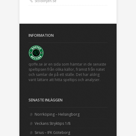
Stödlinjen.se
INFORMATION
qoffe.se är en sida som hämtar in de senaste
speltipsen från olika källor, främst från nätet
och samlar de på ett ställe. Det har aldrig
varit lättare att hitta speltips och analyser.
SENASTE INLÄGGEN
Norrköping – Helsingborg
Veckans Stryktips 1/8
Sirius – IFK Göteborg