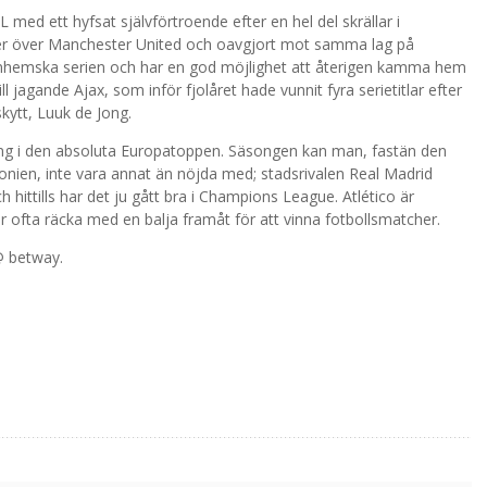
 med ett hyfsat självförtroende efter en hel del skrällar i
er över Manchester United och oavgjort mot samma lag på
inhemska serien och har en god möjlighet att återigen kamma hem
ill jagande Ajax, som inför fjolåret hade vunnit fyra serietitlar efter
kytt, Luuk de Jong.
ning i den absoluta Europatoppen. Säsongen kan man, fastän den
alonien, inte vara annat än nöjda med; stadsrivalen Real Madrid
h hittills har det ju gått bra i Champions League. Atlético är
ar ofta räcka med en balja framåt för att vinna fotbollsmatcher.
 @ betway.