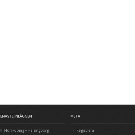
SENASTE INLÄGGEN
META
Norrköping – Helsingborg
Registrera