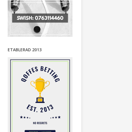
ETABLERAD 2013