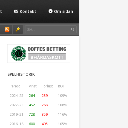
t
Kontakt
Om sidan
SPELHISTORIK
Period
Vinst
Förlust
ROI
2024–25
264
239
109%
2022–23
452
268
108%
2019–21
728
359
116%
2016–18
600
495
105%