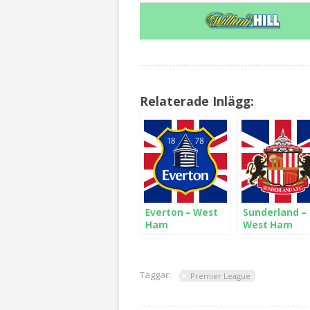
Relaterade Inlägg:
Everton – West
Sunderland –
Ham
West Ham
Taggar:
Premier League