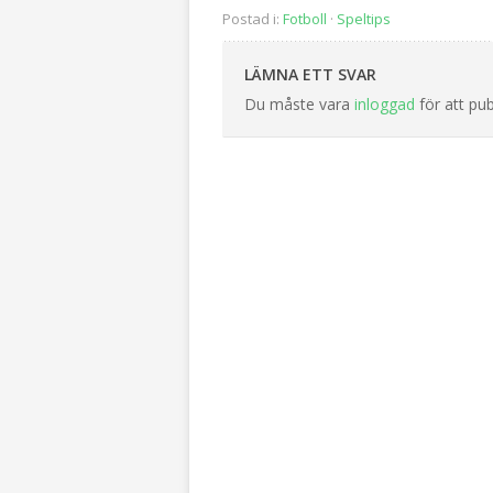
Postad i:
Fotboll
·
Speltips
LÄMNA ETT SVAR
Du måste vara
inloggad
för att pu