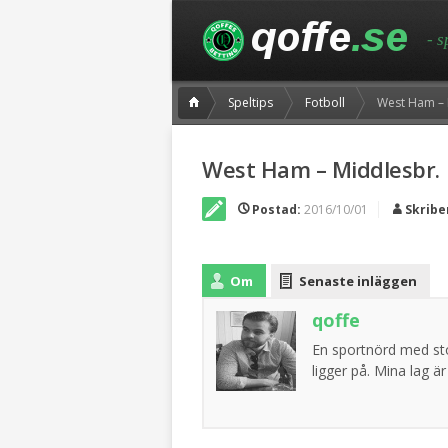
- 
Speltips
Fotboll
West Ham – 
West Ham – Middlesbr.
Postad:
2016/10/01
Skribe
Om
Senaste inläggen
qoffe
En sportnörd med sto
ligger på. Mina lag 