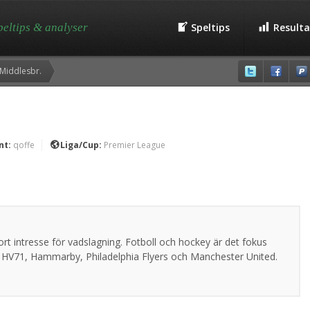
speltips & analyser
Speltips
Resulta
Middlesbr.
nt:
qoffe
Liga/Cup:
Premier League
rt intresse för vadslagning. Fotboll och hockey är det fokus
är HV71, Hammarby, Philadelphia Flyers och Manchester United.