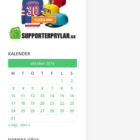
KALENDER
oktober 2016
M
T
O
T
F
L
S
1
2
3
4
5
6
7
8
9
10
11
12
13
14
15
16
17
18
19
20
21
22
23
24
25
26
27
28
29
30
31
« sep
nov »
DONERA GÅVA