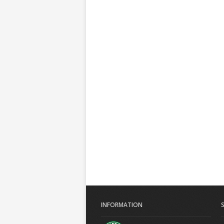
INFORMATION