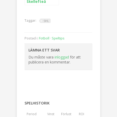
Skellefteå
Taggar:
SHL
Postad i:
Fotboll
·
Speltips
LÄMNA ETT SVAR
Du måste vara
inloggad
för att
publicera en kommentar.
SPELHISTORIK
Period
Vinst
Förlust
ROI