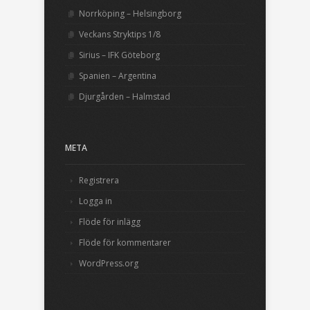
Norrköping – Helsingborg
Veckans Stryktips 1/8
Sirius – IFK Göteborg
Spanien – Argentina
Djurgården – Halmstad
META
Registrera
Logga in
Flöde för inlägg
Flöde för kommentarer
WordPress.org