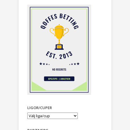
LIGOR/CUPER