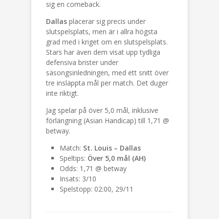
sig en comeback.
Dallas
placerar sig precis under
slutspelsplats, men är i allra högsta
grad med i kriget om en slutspelsplats.
Stars har även dem visat upp tydliga
defensiva brister under
säsongsinledningen, med ett snitt över
tre insläppta mål per match. Det duger
inte riktigt.
Jag spelar på över 5,0 mål, inklusive
förlängning (Asian Handicap) till 1,71 @
betway.
Match:
St. Louis – Dallas
Speltips:
Över 5,0 mål (AH)
Odds: 1,71 @ betway
Insats: 3/10
Spelstopp: 02:00, 29/11