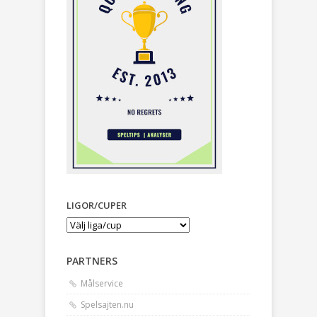
LIGOR/CUPER
PARTNERS
Målservice
Spelsajten.nu