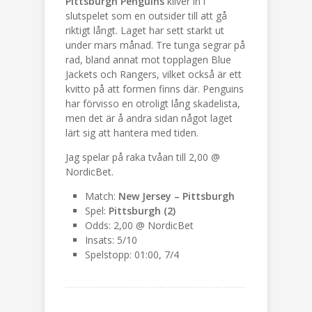
Pittsburgh Penguins
kliver in i
slutspelet som en outsider till att gå
riktigt långt. Laget har sett starkt ut
under mars månad. Tre tunga segrar på
rad, bland annat mot topplagen Blue
Jackets och Rangers, vilket också är ett
kvitto på att formen finns där. Penguins
har förvisso en otroligt lång skadelista,
men det är å andra sidan något laget
lärt sig att hantera med tiden.
Jag spelar på raka tvåan till 2,00 @
NordicBet.
Match:
New Jersey – Pittsburgh
Spel:
Pittsburgh (2)
Odds: 2,00 @ NordicBet
Insats: 5/10
Spelstopp: 01:00, 7/4