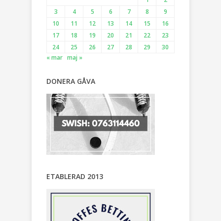
3
4
5
6
7
8
9
10
11
12
13
14
15
16
17
18
19
20
21
22
23
24
25
26
27
28
29
30
« mar
maj »
DONERA GÅVA
ETABLERAD 2013