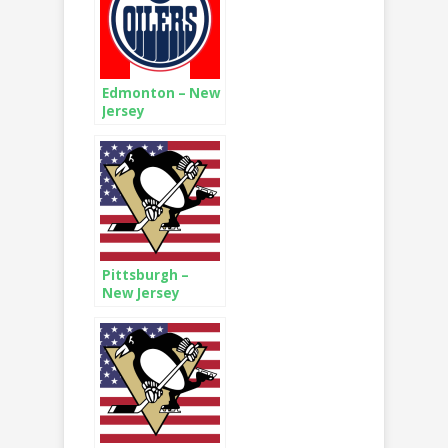
Edmonton – New
Jersey
Pittsburgh –
New Jersey