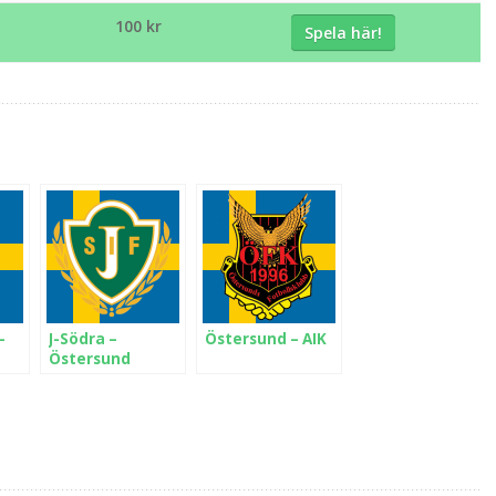
100 kr
Spela här!
–
J-Södra –
Östersund – AIK
Östersund