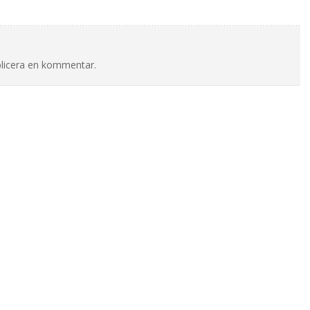
blicera en kommentar.