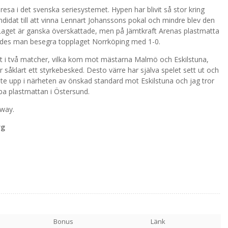
esa i det svenska seriesystemet. Hypen har blivit så stor kring
ndidat till att vinna Lennart Johanssons pokal och mindre blev den
 Laget är ganska överskattade, men på Jämtkraft Arenas plastmatta
kades man besegra topplaget Norrköping med 1-0.
at i två matcher, vilka kom mot mästarna Malmö och Eskilstuna,
 såklart ett styrkebesked. Desto värre har själva spelet sett ut och
inte upp i närheten av önskad standard mot Eskilstuna och jag tror
bba plastmattan i Östersund.
tway.
rg
Bonus
Länk