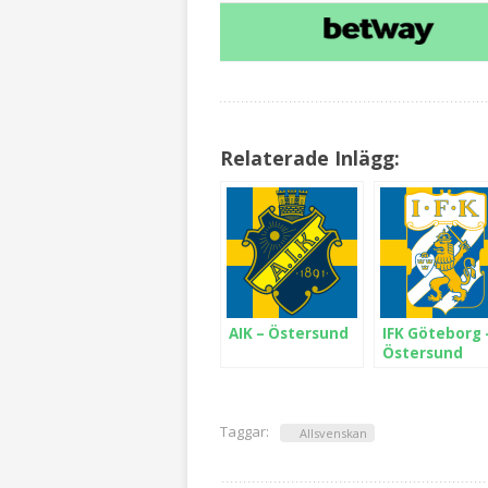
Relaterade Inlägg:
AIK – Östersund
IFK Göteborg 
Östersund
Taggar:
Allsvenskan