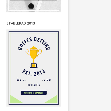
ETABLERAD 2013