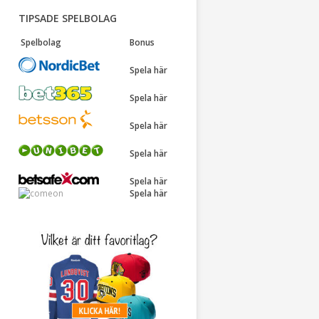
TIPSADE SPELBOLAG
Spelbolag
Bonus
Spela här
Spela här
Spela här
Spela här
Spela här
Spela här