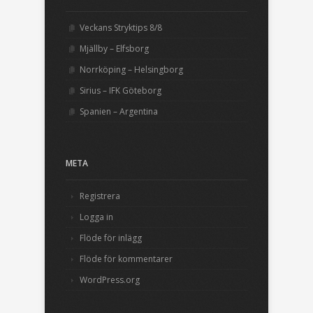
Veckans Stryktips 8/8
Mjällby – Elfsborg
Norrköping – Helsingborg
Sirius – IFK Göteborg
Spanien – Argentina
META
Registrera
Logga in
Flöde för inlägg
Flöde för kommentarer
WordPress.org