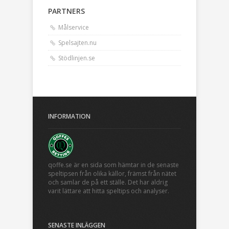
PARTNERS
Målservice
Spelsajten.nu
Stödlinjen.se
INFORMATION
qoffe.se är en sida som hämtar in de senaste
speltipsen från olika källor, främst från nätet
och samlar de på ett ställe. Det har aldrig
varit lättare att hitta speltips och analyser.
SENASTE INLÄGGEN