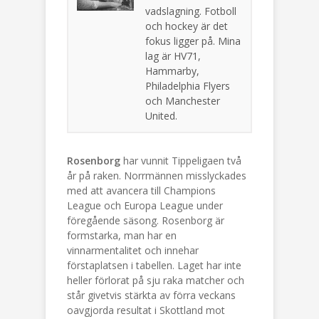
vadslagning. Fotboll
och hockey är det
fokus ligger på. Mina
lag är HV71,
Hammarby,
Philadelphia Flyers
och Manchester
United.
Rosenborg
har vunnit Tippeligaen två
år på raken. Norrmännen misslyckades
med att avancera till Champions
League och Europa League under
föregående säsong. Rosenborg är
formstarka, man har en
vinnarmentalitet och innehar
förstaplatsen i tabellen. Laget har inte
heller förlorat på sju raka matcher och
står givetvis stärkta av förra veckans
oavgjorda resultat i Skottland mot