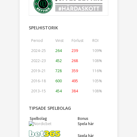
SPELHISTORIK
Period
Vinst
Förlust
ROI
2024–25
264
239
109%
2022–23
452
268
108%
2019–21
728
359
116%
2016–18
600
495
105%
2013–15
454
384
108%
TIPSADE SPELBOLAG
Spelbolag
Bonus
Spela här
Spela här