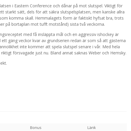
atsen i Eastern Conference och dånar på mot slutspel. Viktigt för
tt starkt sätt, dels för att säkra slutspelsplatsen, men kanske allra
 som komma skall. Hemmalagets form är faktiskt hyfsat bra, trots
her på bortaplan mot tufft motstånd) sista två veckorna.
ngsreceptet med få insläppta mål och en aggressiv ishockey är
 ett gäng veckor kvar av grundserien redan är som så att gästerna
nnolikhet inte kommer att spela slutspel senare i vår. Med hela
 riktigt försvagade just nu. Bland annat saknas Weber och Hemsky.
ekt.
Bonus
Länk