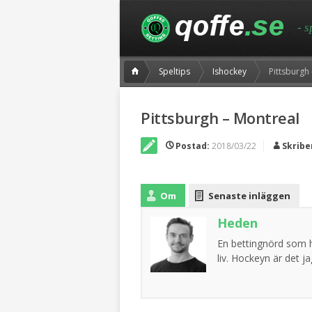
- 
Speltips
Ishockey
Pittsburgh
Pittsburgh – Montreal
Postad:
2018/03/22
Skribe
Om
Senaste inläggen
Heden
En bettingnörd som ha
liv. Hockeyn är det j