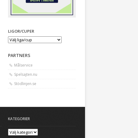
LIGOR/CUPER
PARTNERS
Målservice
Spelsajten.nu
Stödlinjen.se
KATEGORIER