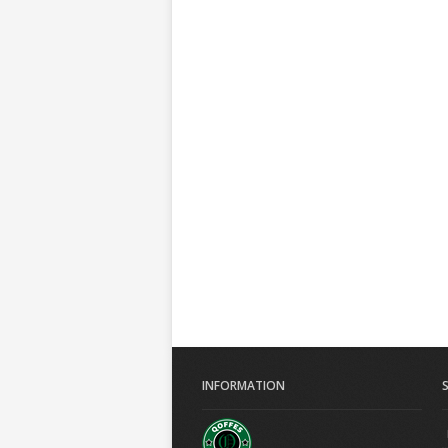
INFORMATION