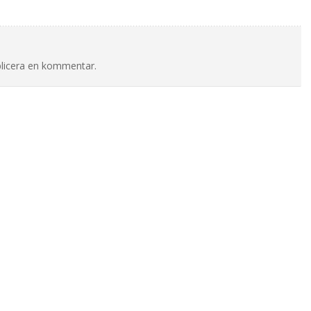
blicera en kommentar.