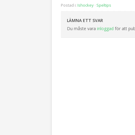
Postad i:
Ishockey
·
Speltips
LÄMNA ETT SVAR
Du måste vara
inloggad
för att pu