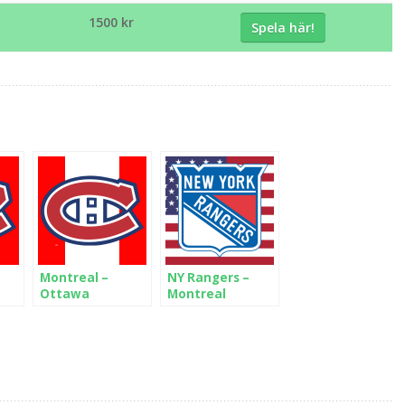
1500 kr
Spela här!
Montreal –
NY Rangers –
Ottawa
Montreal