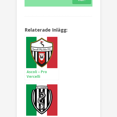
Relaterade Inlägg:
Ascoli – Pro
Vercelli