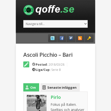
Ascoli Picchio – Bari
Postad:
2018/03/28
Liga/Cup:
Serie B
Om
Senaste inläggen
Pirlo
Fokus på Italien.
Speltips och analyser