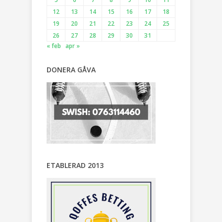
12
13
14
15
16
17
18
19
20
21
22
23
24
25
26
27
28
29
30
31
« feb
apr »
DONERA GÅVA
ETABLERAD 2013