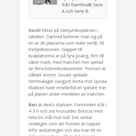
från framförallt Serie
A och Serie B.
Ascoli
hittas på nästjumboplatsen i
tabellen. Därmed befinner man sig på
en av de platserna som leder neråt, till
tredjedivisionen. Glappet till
kvalplatserna är på fyra poäng, fem till
säker mark, med matchen mer spelad
än flera bottenkonkurrenter. Pressen är
såklart enorm. Senast spelade
hemmalaget oavgjort borta mot Spezia.
Klubben hade emellertid en spelare mer
på planen under merdelen av matchen.
Bari
är desto starkare. Formraden står i
4-3-0 och sist krossades Brescia med
hela tre mål mot noll. Det verkar
onekligen som att formen är toppad
inför avslutningen och ska man bli en