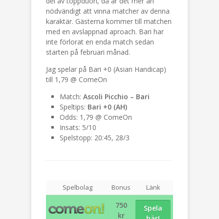
del av toppduon, då är det mer än
nödvändigt att vinna matcher av denna
karaktär. Gästerna kommer till matchen
med en avslappnad aproach. Bari har
inte förlorat en enda match sedan
starten på februari månad.
Jag spelar på Bari +0 (Asian Handicap)
till 1,79 @ ComeOn
Match:
Ascoli Picchio – Bari
Speltips:
Bari +0 (AH)
Odds: 1,79 @ ComeOn
Insats: 5/10
Spelstopp: 20:45, 28/3
Spelbolag
Bonus
Länk
750
Spela
kr
här!