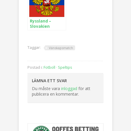
Ryssland –
Slovakien
Taggar:
Vänskapsmatch
Postad i:
Fotboll
·
Speltips
LÄMNA ETT SVAR
Du måste vara
inloggad
för att
publicera en kommentar.