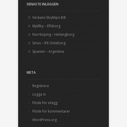
SENASTE INLÄGGEN
Veckans Stryktips 8/8
Mjällby – Elfsborg
Norrköping – Helsingborg
Sirius – IFK Göteborg
Spanien – Argentina
META
Registrera
Logga in
Flöde för inlägg
Flöde för kommentarer
WordPress.org