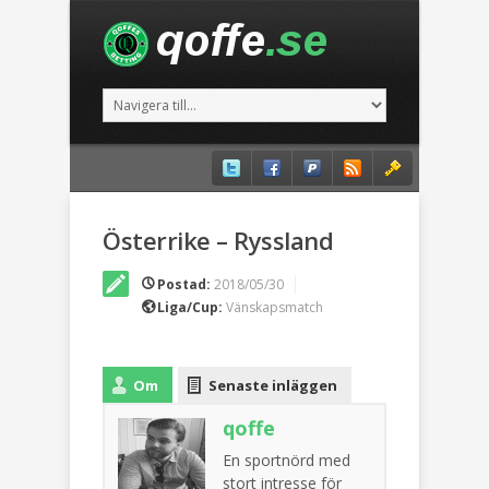
Österrike – Ryssland
Postad:
2018/05/30
Liga/Cup:
Vänskapsmatch
Om
Senaste inläggen
qoffe
En sportnörd med
stort intresse för