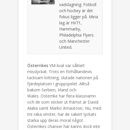
vadslagning. Fotboll
och hockey är det
fokus ligger på. Mina
lag är HV71,
Hammarby,
Philadelphia Flyers
och Manchester
United.
Österrikes
VM-kval var såklart
misslyckat. Trots en förhållandevis
tacksam lottning, slutade nationen på
fjärdeplatsen i gruppspelet. Alltså
bakom Serbien, Irland och
Wales. Österrike har flera klassnamn
och de som sticker ut främst är David
Alaba samt Marko Arnautovic. Nu, med
tre raka vinster, har de säkert lyckats
stärka upp deras moral något.
Österrikes chanser här känns dock inte