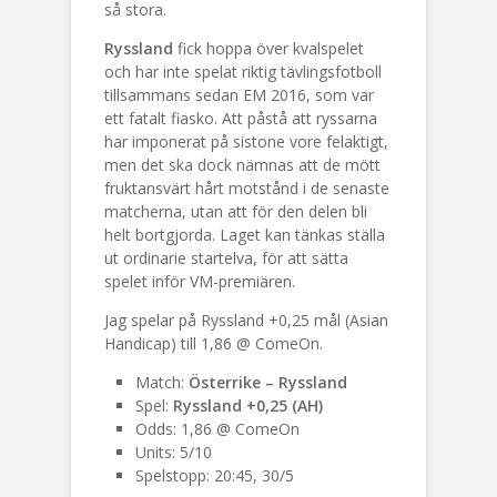
så stora.
Ryssland
fick hoppa över kvalspelet
och har inte spelat riktig tävlingsfotboll
tillsammans sedan EM 2016, som var
ett fatalt fiasko. Att påstå att ryssarna
har imponerat på sistone vore felaktigt,
men det ska dock nämnas att de mött
fruktansvärt hårt motstånd i de senaste
matcherna, utan att för den delen bli
helt bortgjorda. Laget kan tänkas ställa
ut ordinarie startelva, för att sätta
spelet inför VM-premiären.
Jag spelar på Ryssland +0,25 mål (Asian
Handicap) till 1,86 @ ComeOn.
Match:
Österrike – Ryssland
Spel:
Ryssland +0,25 (AH)
Odds: 1,86 @ ComeOn
Units: 5/10
Spelstopp: 20:45, 30/5