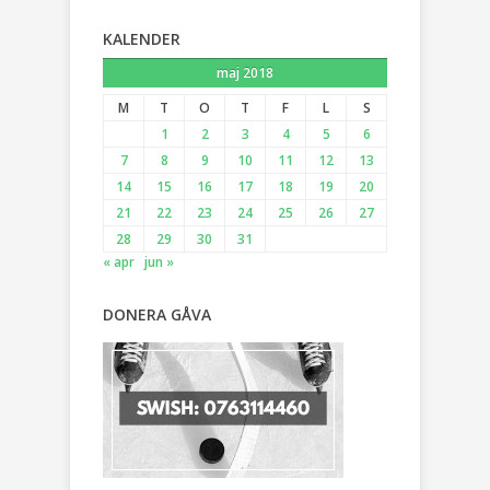
KALENDER
maj 2018
M
T
O
T
F
L
S
1
2
3
4
5
6
7
8
9
10
11
12
13
14
15
16
17
18
19
20
21
22
23
24
25
26
27
28
29
30
31
« apr
jun »
DONERA GÅVA