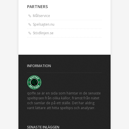
PARTNERS
Målservice
Spelsajten.nu
Stödlinjen.se
INFORMATION
qoffe.se är en sida som hämtar in de senaste
speltipsen från olika källor, främst från nätet
och samlar de på ett ställe. Det har aldrig
varit lättare att hitta speltips och analyser.
SENASTE INLÄGGEN