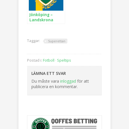
Jönköping –
Landskrona
Taggar:
Superettan
Postad i:
Fotboll
·
Speltips
LÄMNA ETT SVAR
Du måste vara
inloggad
för att
publicera en kommentar.