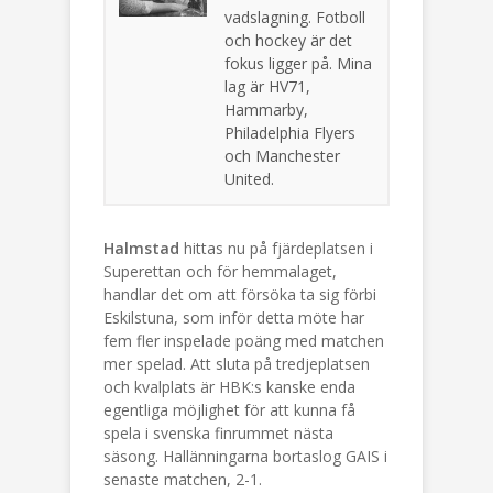
vadslagning. Fotboll
och hockey är det
fokus ligger på. Mina
lag är HV71,
Hammarby,
Philadelphia Flyers
och Manchester
United.
Halmstad
hittas nu på fjärdeplatsen i
Superettan och för hemmalaget,
handlar det om att försöka ta sig förbi
Eskilstuna, som inför detta möte har
fem fler inspelade poäng med matchen
mer spelad. Att sluta på tredjeplatsen
och kvalplats är HBK:s kanske enda
egentliga möjlighet för att kunna få
spela i svenska finrummet nästa
säsong. Hallänningarna bortaslog GAIS i
senaste matchen, 2-1.