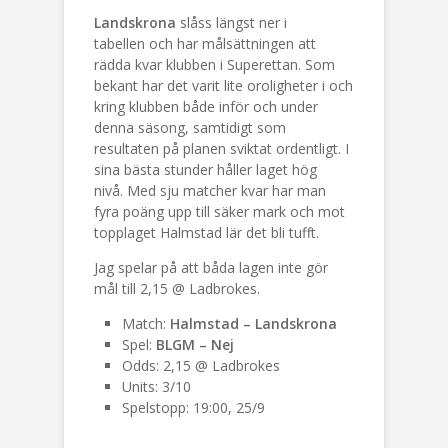
Landskrona
slåss längst ner i
tabellen och har målsättningen att
rädda kvar klubben i Superettan. Som
bekant har det varit lite oroligheter i och
kring klubben både inför och under
denna säsong, samtidigt som
resultaten på planen sviktat ordentligt. I
sina bästa stunder håller laget hög
nivå. Med sju matcher kvar har man
fyra poäng upp till säker mark och mot
topplaget Halmstad lär det bli tufft.
Jag spelar på att båda lagen inte gör
mål till 2,15 @ Ladbrokes.
Match:
Halmstad – Landskrona
Spel:
BLGM – Nej
Odds: 2,15 @ Ladbrokes
Units: 3/10
Spelstopp: 19:00, 25/9