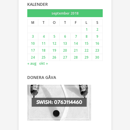
KALENDER
september 2018
M
T
O
T
F
L
S
1
2
3
4
5
6
7
8
9
10
11
12
13
14
15
16
17
18
19
20
21
22
23
24
25
26
27
28
29
30
« aug
okt »
DONERA GÅVA