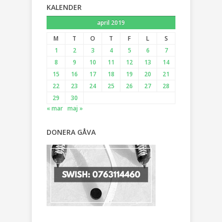
KALENDER
april 2019
M
T
O
T
F
L
S
1
2
3
4
5
6
7
8
9
10
11
12
13
14
15
16
17
18
19
20
21
22
23
24
25
26
27
28
29
30
« mar
maj »
DONERA GÅVA