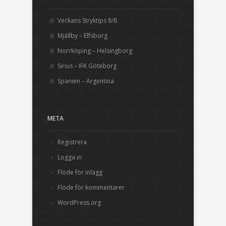
Veckans Stryktips 8/8
Mjällby – Elfsborg
Norrköping – Helsingborg
Sirius – IFK Göteborg
Spanien – Argentina
META
Registrera
Logga in
Flöde för inlägg
Flöde för kommentarer
WordPress.org