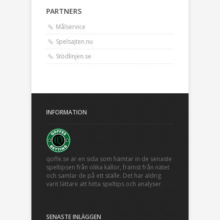
PARTNERS
Målservice
Spelsajten.nu
Stödlinjen.se
INFORMATION
qoffe.se är en sida som hämtar in de senaste
speltipsen från olika källor, främst från nätet
och samlar de på ett ställe. Det har aldrig
varit lättare att hitta speltips och analyser.
SENASTE INLÄGGEN