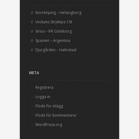
Norrköping – Helsingborg
Veckans Stryktips 1/8
Sirius – IFK Göteborg
Spanien – Argentina
Djurgården – Halmstad
META
Registrera
Logga in
Flöde för inlägg
Flöde för kommentarer
WordPress.org