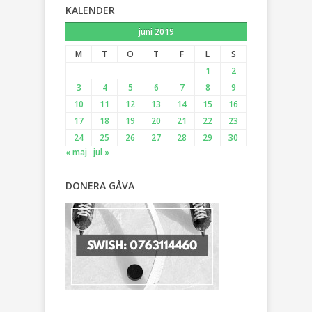
KALENDER
juni 2019
M
T
O
T
F
L
S
1
2
3
4
5
6
7
8
9
10
11
12
13
14
15
16
17
18
19
20
21
22
23
24
25
26
27
28
29
30
« maj
jul »
DONERA GÅVA