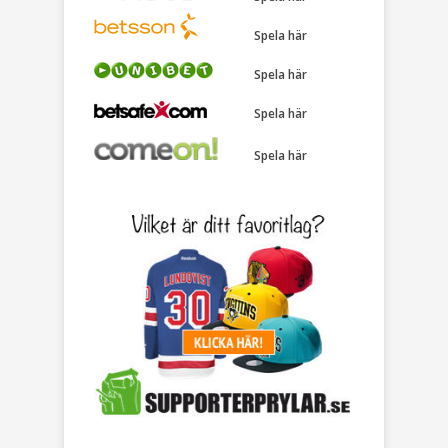
Spela här
Spela här
Spela här
Spela här