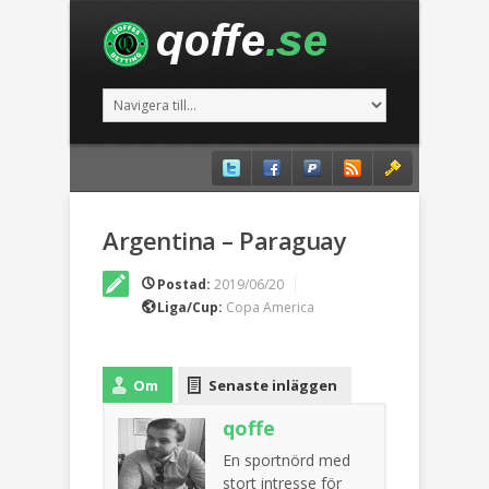
Argentina – Paraguay
Postad:
2019/06/20
Liga/Cup:
Copa America
Om
Senaste inläggen
qoffe
En sportnörd med
stort intresse för