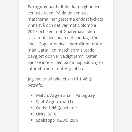
Paraguay
har haft det kämpigt under
senaste tiden. På de tio senaste
matcherna, har gästerna endast lyckats
vinna två och det var mot Colombia
2017 och sen mot Guatemala i den
sista matchen innan det var dags för
spel i Copa America. I premiären mötte
man Qatar i en match som slutade
oavgjort och var väldigt jämn. Qatar
kanske inte är den bästa uppladdningen
inför ett möte mot Argentina.
Jag spelar på raka ettan till 1,46 @
betsafe.
Match:
Argentina – Paraguay
Spel:
Argentina (1)
Odds: 1,46 @ betsafe
Units: 6/10
Spelstopp: 02:30, 20/6