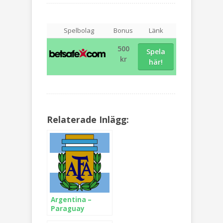
Spelbolag
Bonus
Länk
500
Spela
kr
här!
Relaterade Inlägg:
Argentina –
Paraguay