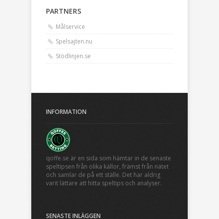
PARTNERS
Målservice
Spelsajten.nu
Stödlinjen.se
INFORMATION
qoffe.se är en sida som hämtar in de senaste
speltipsen från olika källor, främst från nätet
och samlar de på ett ställe. Det har aldrig
varit lättare att hitta speltips och analyser.
SENASTE INLÄGGEN