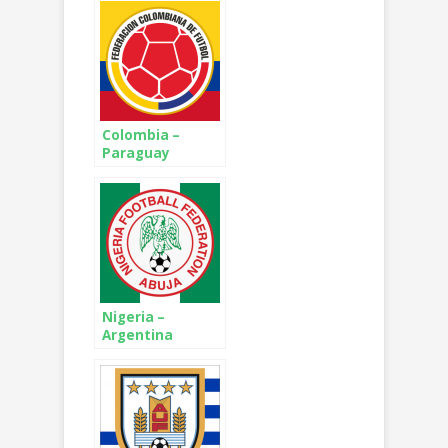
Colombia –
Paraguay
Nigeria –
Argentina