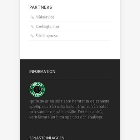
PARTNERS
Målservice
Spelsajten.nu
Stödlinjen.se
INFORMATION
qoffe.se är en sida som hämtar in de senaste
speltipsen från olika källor, främst från nätet
och samlar de på ett ställe. Det har aldrig
varit lättare att hitta speltips och analyser.
SENASTE INLÄGGEN