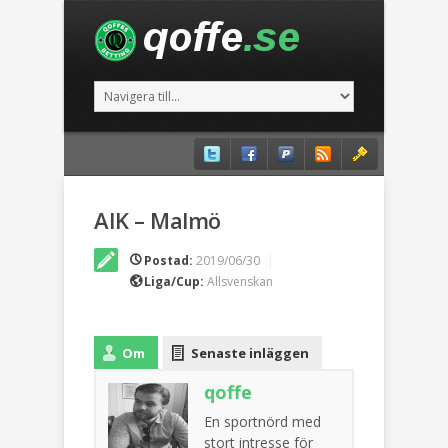
AIK – Malmö
Postad:
2019/06/30
Liga/Cup:
Allsvenskan
Om
Senaste inläggen
qoffe
En sportnörd med
stort intresse för