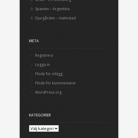
Spanien – Argentina
Djurgården – Halmstad
META
Registrera
Logga in
Flöde för inlägg
Flöde för kommentarer
WordPress.org
KATEGORIER