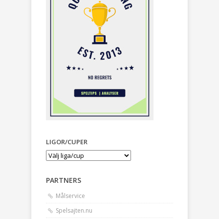
LIGOR/CUPER
PARTNERS
Målservice
Spelsajten.nu