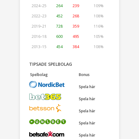
2024–25
264
239
109%
2022–23
452
268
108%
2019–21
728
359
116%
2016–18
600
495
105%
2013–15
454
384
108%
TIPSADE SPELBOLAG
Spelbolag
Bonus
Spela här
Spela här
Spela här
Spela här
Spela här