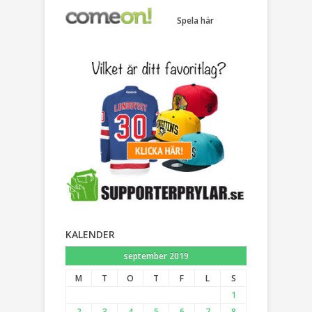
Spela här
KALENDER
september 2019
M
T
O
T
F
L
S
1
2
3
4
5
6
7
8