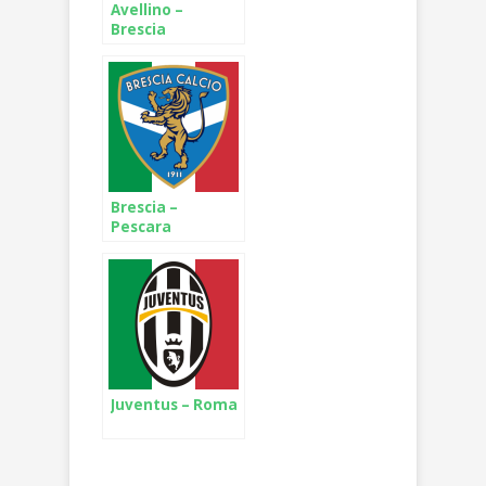
Avellino –
Brescia
Brescia –
Pescara
Juventus – Roma