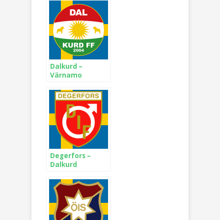
Dalkurd –
Värnamo
Degerfors –
Dalkurd