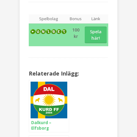
Spelbolag
Bonus
Länk
100
Spela
kr
här!
Relaterade Inlägg:
Dalkurd –
Elfsborg