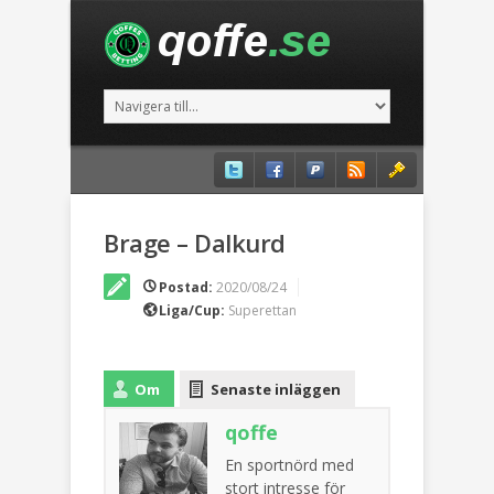
Brage – Dalkurd
Postad:
2020/08/24
Liga/Cup:
Superettan
Om
Senaste inläggen
qoffe
En sportnörd med
stort intresse för