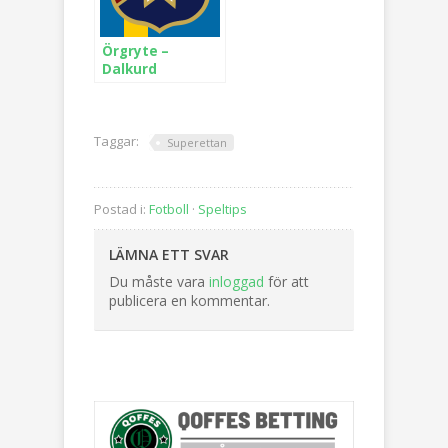
Örgryte –
Dalkurd
Taggar:
Superettan
Postad i:
Fotboll
·
Speltips
LÄMNA ETT SVAR
Du måste vara
inloggad
för att
publicera en kommentar.