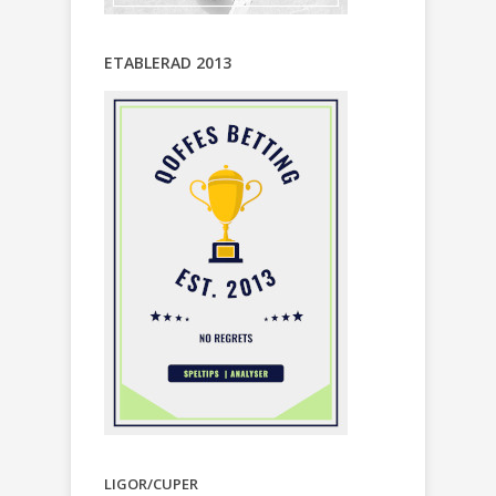
ETABLERAD 2013
LIGOR/CUPER