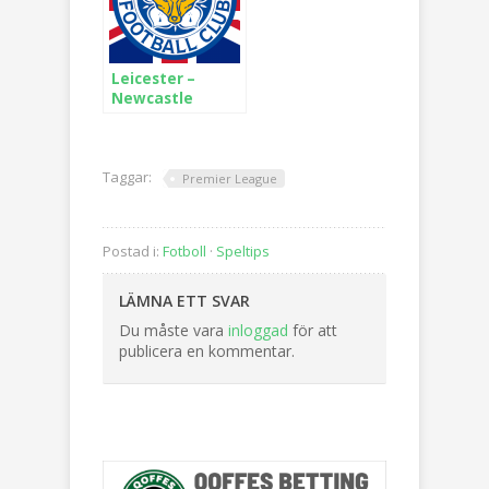
Leicester –
Newcastle
Taggar:
Premier League
Postad i:
Fotboll
·
Speltips
LÄMNA ETT SVAR
Du måste vara
inloggad
för att
publicera en kommentar.