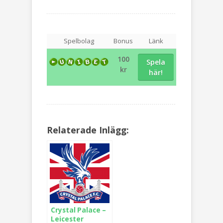
Spelbolag
Bonus
Länk
100
Spela
kr
här!
Relaterade Inlägg:
Crystal Palace –
Leicester