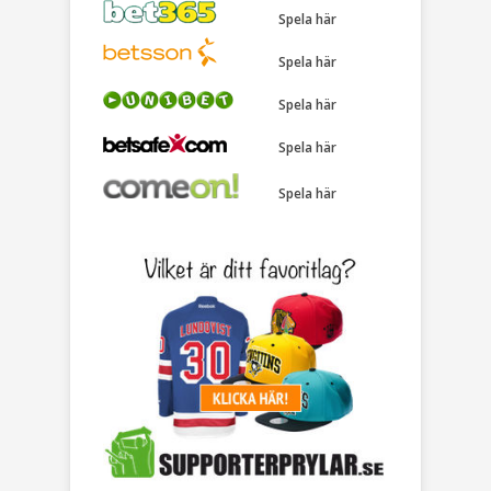
Spela här
Spela här
Spela här
Spela här
Spela här