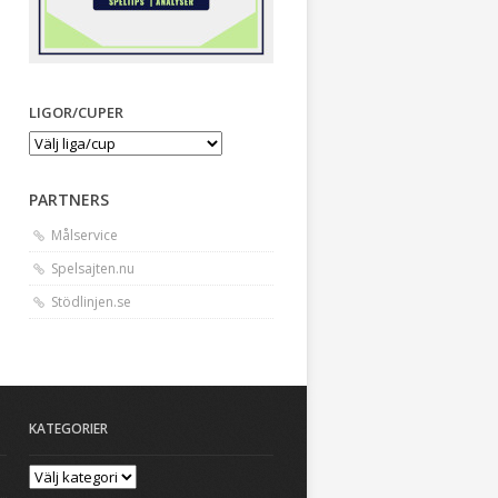
LIGOR/CUPER
PARTNERS
Målservice
Spelsajten.nu
Stödlinjen.se
KATEGORIER