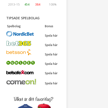
2013–15
454
384
108%
TIPSADE SPELBOLAG
Spelbolag
Bonus
Spela här
Spela här
Spela här
Spela här
Spela här
Spela här