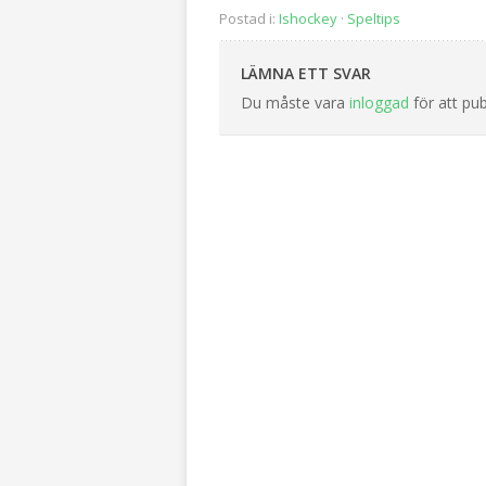
Postad i:
Ishockey
·
Speltips
LÄMNA ETT SVAR
Du måste vara
inloggad
för att pu