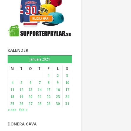
KALENDER
januari 2021
M
T
O
T
F
L
S
1
2
3
4
5
6
7
8
9
10
11
12
13
14
15
16
17
18
19
20
21
22
23
24
25
26
27
28
29
30
31
« dec
feb »
DONERA GÅVA