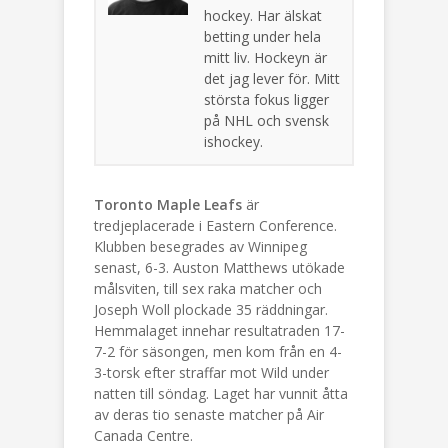
hockey. Har älskat
betting under hela
mitt liv. Hockeyn är
det jag lever för. Mitt
största fokus ligger
på NHL och svensk
ishockey.
Toronto Maple Leafs
är
tredjeplacerade i Eastern Conference.
Klubben besegrades av Winnipeg
senast, 6-3. Auston Matthews utökade
målsviten, till sex raka matcher och
Joseph Woll plockade 35 räddningar.
Hemmalaget innehar resultatraden 17-
7-2 för säsongen, men kom från en 4-
3-torsk efter straffar mot Wild under
natten till söndag. Laget har vunnit åtta
av deras tio senaste matcher på Air
Canada Centre.