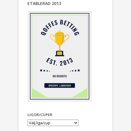
ETABLERAD 2013
LIGOR/CUPER