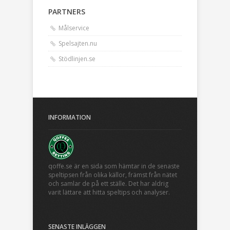
PARTNERS
Målservice
Spelsajten.nu
Stödlinjen.se
INFORMATION
qoffe.se är en sida som hämtar in de senaste
speltipsen från olika källor, främst från nätet
och samlar de på ett ställe. Det har aldrig
varit lättare att hitta speltips och analyser.
SENASTE INLÄGGEN