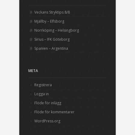
Veckans Stryktips 8/8
Mjällby – Elfsborg
Norrköping – Helsingborg
Sirius – IFK Göteborg
Spanien – Argentina
META
Registrera
Logga in
Flöde för inlägg
Flöde för kommentarer
WordPress.org